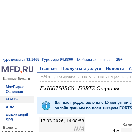
18+
Курс доллара
Курс евро
Мобильная версия
82.1665
94.8366
Главная
Продукты и услуги
Новости
А
mfd.ru
→
Котировки
→
FORTS
→
FORTS Опционы
→
E
Ценные бумаги
Eu100750BC6: FORTS Опционы
МосБиржа
Основной
FORTS
Данные предоставлены с 15-минутной 
ADR
онлайн данным по всем тикерам FORTS 
Рынок акций
17.03.2026, 14:08:58
SPB
За д
N/A
Валюта
Изм