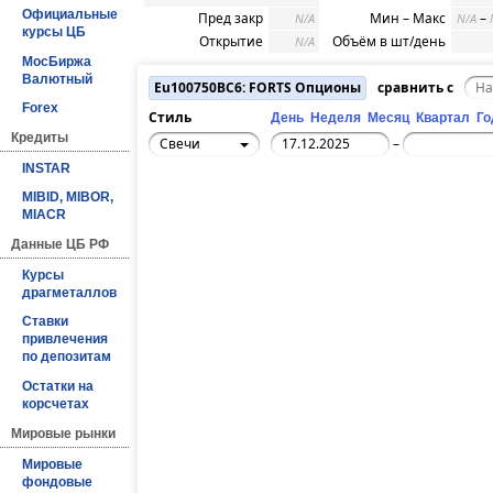
Официальные
Пред закр
Мин – Макс
–
N/A
N/A
курсы ЦБ
Открытие
Объём в шт/день
N/A
МосБиржа
Валютный
Eu100750BC6: FORTS Опционы
сравнить с
Forex
Стиль
День
Неделя
Месяц
Квартал
Го
Кредиты
Свечи
–
INSTAR
MIBID, MIBOR,
MIACR
Данные ЦБ РФ
Курсы
драгметаллов
Ставки
привлечения
по депозитам
Остатки на
корсчетах
Мировые рынки
Мировые
фондовые