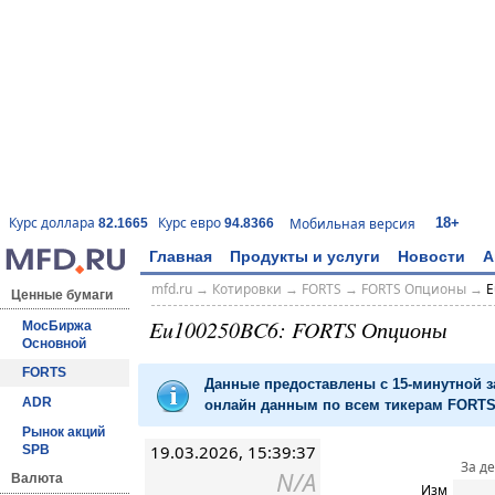
18+
Курс доллара
Курс евро
Мобильная версия
82.1665
94.8366
Главная
Продукты и услуги
Новости
А
mfd.ru
→
Котировки
→
FORTS
→
FORTS Опционы
→
E
Ценные бумаги
Eu100250BC6: FORTS Опционы
МосБиржа
Основной
FORTS
Данные предоставлены с 15-минутной 
ADR
онлайн данным по всем тикерам FORTS 
Рынок акций
19.03.2026, 15:39:37
SPB
За д
N/A
Валюта
Изм