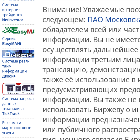
Система
Внимание! Уважаемые посе
интернет-
трейдинга
следующем:
ПАО Московск
NetInvestor
обладателем всей или час
информации. Вы не имеете
Сервис
EasyMANi
осуществлять дальнейшее
информации третьим лицам
Система реал-
тайм
трансляцию, демонстрацию
информации
Дикси+
также её использование в 
предусматривающих предо
информации. Вы также не 
Система запроса
данных
использовать Биржевую и
теханализа
TickTrack
информации предназначен
Реклама и
или публичного распростра
маркетинговые
услуги
письменного согласия Бир