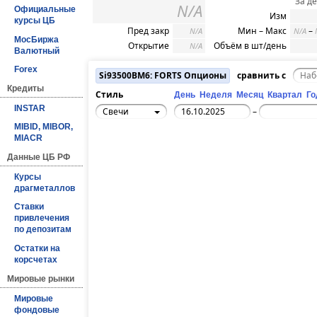
За д
N/A
Официальные
Изм
курсы ЦБ
Пред закр
Мин – Макс
–
N/A
N/A
МосБиржа
Открытие
Объём в шт/день
N/A
Валютный
Forex
Si93500BM6: FORTS Опционы
сравнить с
Кредиты
Стиль
День
Неделя
Месяц
Квартал
Го
INSTAR
Свечи
–
MIBID, MIBOR,
MIACR
Данные ЦБ РФ
Курсы
драгметаллов
Ставки
привлечения
по депозитам
Остатки на
корсчетах
Мировые рынки
Мировые
фондовые