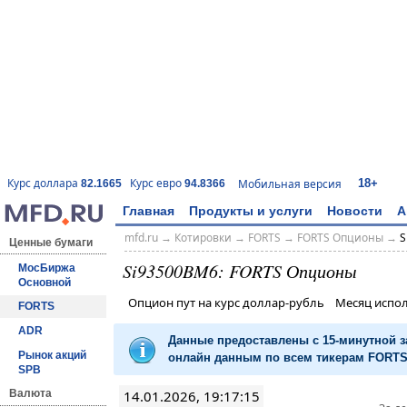
18+
Курс доллара
Курс евро
Мобильная версия
82.1665
94.8366
Главная
Продукты и услуги
Новости
А
mfd.ru
→
Котировки
→
FORTS
→
FORTS Опционы
→
S
Ценные бумаги
Si93500BM6: FORTS Опционы
МосБиржа
Основной
Опцион пут на курс доллар-рубль Месяц испо
FORTS
ADR
Данные предоставлены с 15-минутной 
Рынок акций
онлайн данным по всем тикерам FORTS 
SPB
14.01.2026, 19:17:15
Валюта