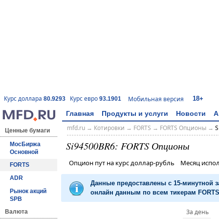
18+
Курс доллара
Курс евро
Мобильная версия
80.9293
93.1901
Главная
Продукты и услуги
Новости
А
mfd.ru
→
Котировки
→
FORTS
→
FORTS Опционы
→
S
Ценные бумаги
Si94500BR6: FORTS Опционы
МосБиржа
Основной
Опцион пут на курс доллар-рубль Месяц испо
FORTS
ADR
Данные предоставлены с 15-минутной 
Рынок акций
онлайн данным по всем тикерам FORTS 
SPB
За день
Валюта