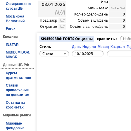
Изм
08.01.2026
Официальные
Мин – Макс
–
N/A
N/A
курсы ЦБ
N/A
Кол-во сделок/день
0
МосБиржа
Пред закр
Объём в шт/день
0
N/A
Валютный
Открытие
Объём в валюте/день
0
N/A
Forex
Кредиты
Si94500BR6: FORTS Опционы
сравнить с
INSTAR
Стиль
День
Неделя
Месяц
Квартал
Го
MIBID, MIBOR,
Свечи
–
MIACR
Данные ЦБ РФ
Курсы
драгметаллов
Ставки
привлечения
по депозитам
Остатки на
корсчетах
Мировые рынки
Мировые
фондовые