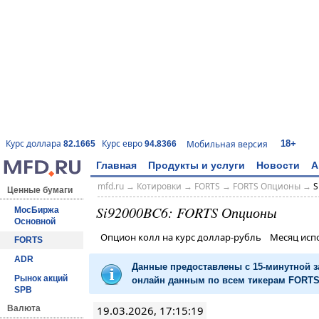
18+
Курс доллара
Курс евро
Мобильная версия
82.1665
94.8366
Главная
Продукты и услуги
Новости
А
mfd.ru
→
Котировки
→
FORTS
→
FORTS Опционы
→
S
Ценные бумаги
Si92000BC6: FORTS Опционы
МосБиржа
Основной
Опцион колл на курс доллар-рубль Месяц ис
FORTS
ADR
Данные предоставлены с 15-минутной 
Рынок акций
онлайн данным по всем тикерам FORTS 
SPB
19.03.2026, 17:15:19
Валюта