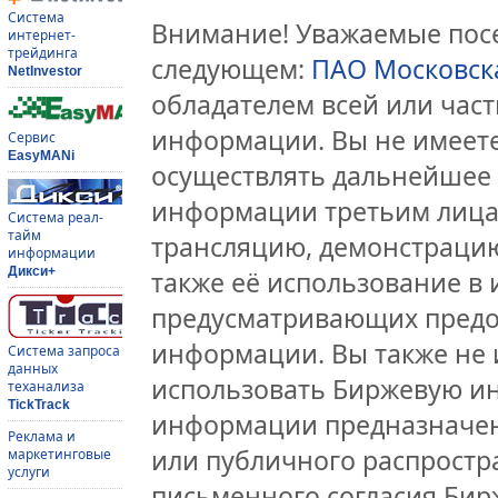
Система
Внимание! Уважаемые посе
интернет-
трейдинга
следующем:
ПАО Московск
NetInvestor
обладателем всей или час
информации. Вы не имеете
Сервис
EasyMANi
осуществлять дальнейшее
информации третьим лицам
Система реал-
тайм
трансляцию, демонстрацию
информации
Дикси+
также её использование в 
предусматривающих предо
информации. Вы также не 
Система запроса
данных
использовать Биржевую и
теханализа
TickTrack
информации предназначен
Реклама и
или публичного распростра
маркетинговые
услуги
письменного согласия Бир