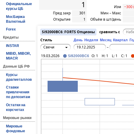
1
Официальные
Изм
−300 
курсы ЦБ
Пред закр
301
Мин – Макс
МосБиржа
Открытие
1
Объём в шт/день
Валютный
Forex
Si92000BC6: FORTS Опционы
сравнить с
Кредиты
Стиль
День
Неделя
Месяц
Квартал
Го
INSTAR
Свечи
–
MIBID, MIBOR,
19.03.2026
O:
1
H:
1
L:
1
C:
1
Si92000BC6
MIACR
Данные ЦБ РФ
Курсы
драгметаллов
Ставки
привлечения
по депозитам
Остатки на
корсчетах
Мировые рынки
Мировые
фондовые