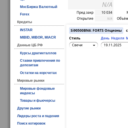
N/A
МосБиржа Валютный
Пред закр
10 034
Forex
Открытие
Объём
N/A
Кредиты
INSTAR
Si90500BN6: FORTS Опционы
с
MIBID, MIBOR, MIACR
Стиль
День
Неделя
Свечи
Данные ЦБ РФ
Курсы драгметаллов
Ставки привлечения по
депозитам
Остатки на корсчетах
Мировые рынки
Мировые фондовые
индексы
Товары и фьючерсы
Другие рынки
Лидеры роста и падения
Поиск котировок