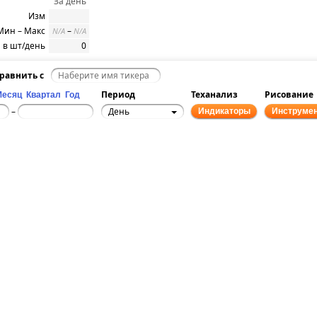
За день
Изм
Мин – Макс
–
N/A
N/A
 в шт/день
0
равнить с
Период
Теханализ
Рисование
Месяц
Квартал
Год
День
–
Индикаторы
Инструме