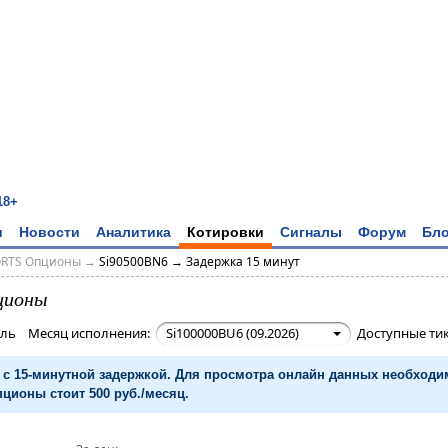
18+
и
Новости
Аналитика
Котировки
Сигналы
Форум
Бло
ORTS Опционы
→
Si90500BN6 → Задержка 15 минут
ционы
убль Месяц исполнения:
Si100000BU6 (09.2026)
Доступные ти
с 15-минутной задержкой. Для просмотра онлайн данных необход
ционы стоит 500 руб./месяц.