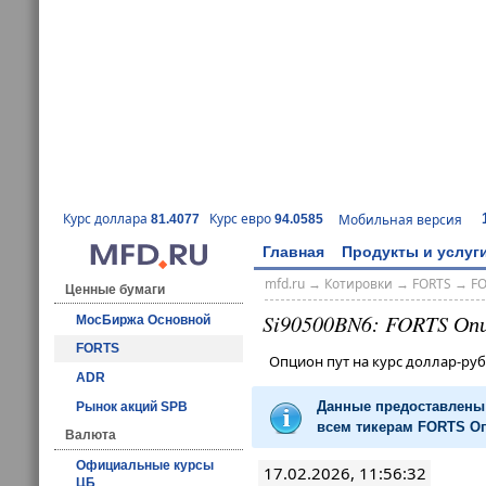
Курс доллара
Курс евро
Мобильная версия
81.4077
94.0585
Главная
Продукты и услуг
mfd.ru
→
Котировки
→
FORTS
→
F
Ценные бумаги
Si90500BN6: FORTS Оп
МосБиржа Основной
FORTS
Опцион пут на курс доллар-р
ADR
Данные предоставлены 
Рынок акций SPB
всем тикерам FORTS Оп
Валюта
Официальные курсы
17.02.2026, 11:56:32
ЦБ