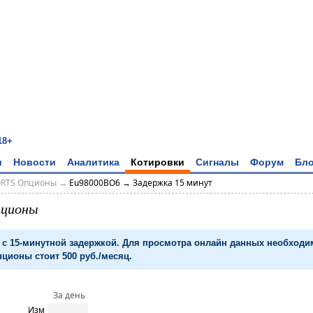
18+
и
Новости
Аналитика
Котировки
Сигналы
Форум
Бло
ORTS Опционы
→
Eu98000BO6 → Задержка 15 минут
пционы
с 15-минутной задержкой. Для просмотра онлайн данных необход
ционы стоит 500 руб./месяц.
За день
Изм