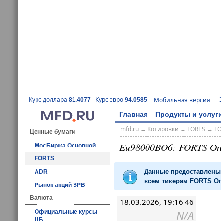
Курс доллара
Курс евро
Мобильная версия
81.4077
94.0585
Главная
Продукты и услуг
mfd.ru
→
Котировки
→
FORTS
→
F
Ценные бумаги
Eu98000BO6: FORTS О
МосБиржа Основной
FORTS
Данные предоставлены 
ADR
всем тикерам FORTS Оп
Рынок акций SPB
Валюта
18.03.2026, 19:16:46
N/A
Официальные курсы
ЦБ