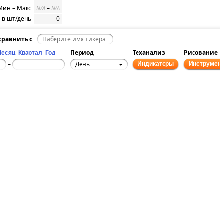
Мин – Макс
–
N/A
N/A
 в шт/день
0
равнить с
Период
Теханализ
Рисование
Месяц
Квартал
Год
День
–
Индикаторы
Инструме