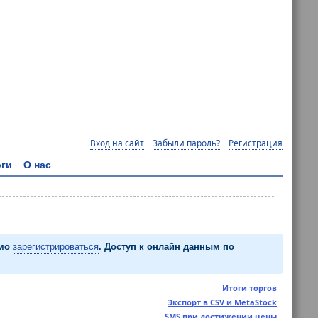
Вход на сайт
Забыли пароль?
Регистрация
ги
О нас
имо
зарегистрироваться
. Доступ к онлайн данным по
Итоги торгов
Экспорт в CSV и MetaStock
SMS при достижении цены