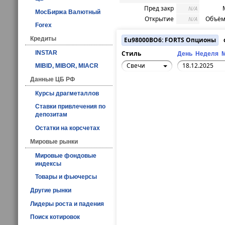
Пред закр
N/A
МосБиржа Валютный
Открытие
Объём
N/A
Forex
Кредиты
Eu98000BO6: FORTS Опционы
с
INSTAR
Стиль
День
Неделя
Свечи
MIBID, MIBOR, MIACR
Данные ЦБ РФ
Курсы драгметаллов
Ставки привлечения по
депозитам
Остатки на корсчетах
Мировые рынки
Мировые фондовые
индексы
Товары и фьючерсы
Другие рынки
Лидеры роста и падения
Поиск котировок