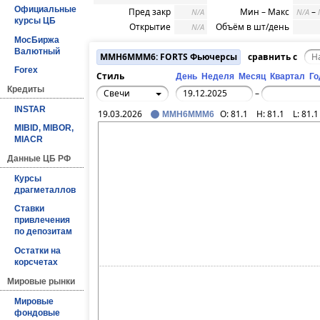
Официальные
Пред закр
Мин – Макс
–
N/A
N/A
курсы ЦБ
Открытие
Объём в шт/день
N/A
МосБиржа
Валютный
MMH6MMM6: FORTS Фьючерсы
сравнить с
Forex
Стиль
День
Неделя
Месяц
Квартал
Го
Кредиты
Свечи
–
INSTAR
19.03.2026
O:
81.1
H:
81.1
L:
81.1
MMH6MMM6
MIBID, MIBOR,
MIACR
Данные ЦБ РФ
Курсы
драгметаллов
Ставки
привлечения
по депозитам
Остатки на
корсчетах
Мировые рынки
Мировые
фондовые