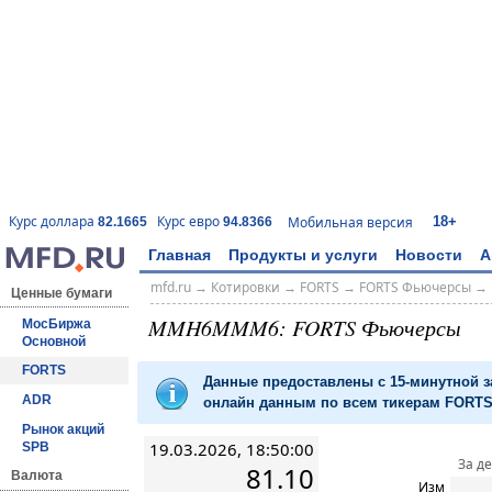
18+
Курс доллара
Курс евро
Мобильная версия
82.1665
94.8366
Главная
Продукты и услуги
Новости
А
mfd.ru
→
Котировки
→
FORTS
→
FORTS Фьючерсы
→
Ценные бумаги
MMH6MMM6: FORTS Фьючерсы
МосБиржа
Основной
FORTS
Данные предоставлены с 15-минутной 
ADR
онлайн данным по всем тикерам FORTS 
Рынок акций
19.03.2026, 18:50:00
SPB
За д
81.10
Валюта
Изм