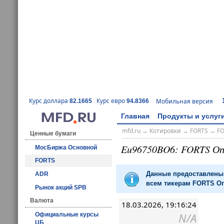
Курс доллара
Курс евро
Мобильная версия
82.1665
94.8366
Главная
Продукты и услуг
mfd.ru
→
Котировки
→
FORTS
→
F
Ценные бумаги
Eu96750BO6: FORTS О
МосБиржа Основной
FORTS
Данные предоставлены 
ADR
всем тикерам FORTS Оп
Рынок акций SPB
Валюта
18.03.2026, 19:16:24
N/A
Официальные курсы
ЦБ