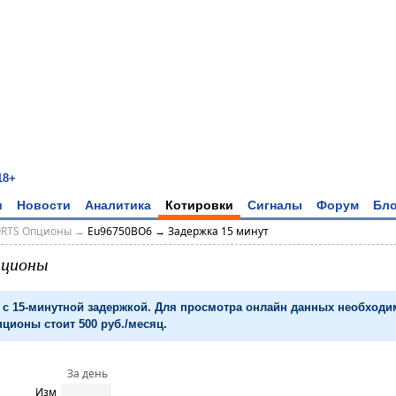
18+
и
Новости
Аналитика
Котировки
Сигналы
Форум
Бло
ORTS Опционы
→
Eu96750BO6 → Задержка 15 минут
пционы
с 15-минутной задержкой. Для просмотра онлайн данных необход
ционы стоит 500 руб./месяц.
За день
Изм