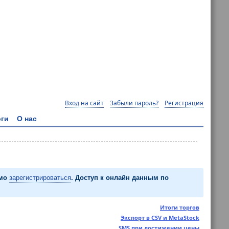
Вход на сайт
Забыли пароль?
Регистрация
ги
О нас
имо
зарегистрироваться
. Доступ к онлайн данным по
Итоги торгов
Экспорт в CSV и MetaStock
SMS при достижении цены