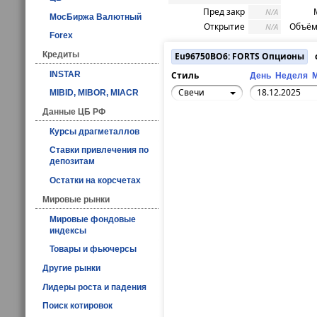
Пред закр
N/A
МосБиржа Валютный
Открытие
Объём
N/A
Forex
Кредиты
Eu96750BO6: FORTS Опционы
с
INSTAR
Стиль
День
Неделя
Свечи
MIBID, MIBOR, MIACR
Данные ЦБ РФ
Курсы драгметаллов
Ставки привлечения по
депозитам
Остатки на корсчетах
Мировые рынки
Мировые фондовые
индексы
Товары и фьючерсы
Другие рынки
Лидеры роста и падения
Поиск котировок