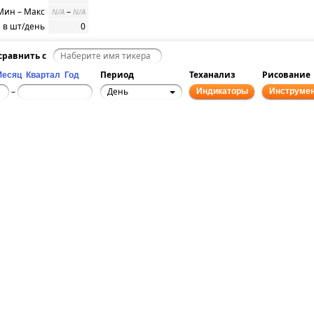
Мин – Макс
–
N/A
N/A
 в шт/день
0
равнить с
Период
Теханализ
Рисование
Месяц
Квартал
Год
День
–
Индикаторы
Инструме