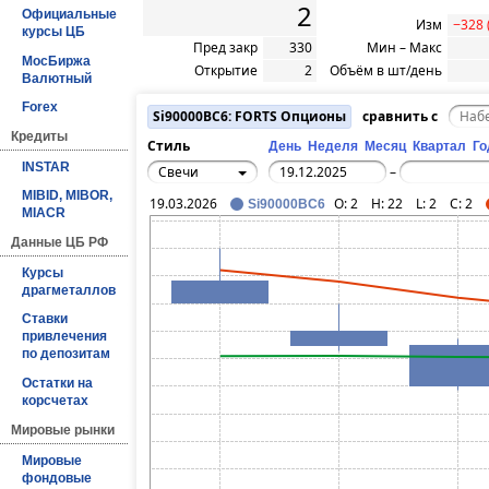
2
Официальные
Изм
−328 
курсы ЦБ
Пред закр
330
Мин – Макс
МосБиржа
Открытие
2
Объём в шт/день
Валютный
Forex
Si90000BC6: FORTS Опционы
сравнить с
Кредиты
Стиль
День
Неделя
Месяц
Квартал
Го
INSTAR
Свечи
–
MIBID, MIBOR,
19.03.2026
O:
2
H:
22
L:
2
C:
2
Si90000BC6
MIACR
Данные ЦБ РФ
Курсы
драгметаллов
Ставки
привлечения
по депозитам
Остатки на
корсчетах
Мировые рынки
Мировые
фондовые