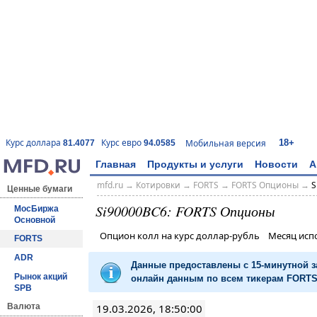
18+
Курс доллара
Курс евро
Мобильная версия
81.4077
94.0585
Главная
Продукты и услуги
Новости
А
mfd.ru
→
Котировки
→
FORTS
→
FORTS Опционы
→
S
Ценные бумаги
Si90000BC6: FORTS Опционы
МосБиржа
Основной
Опцион колл на курс доллар-рубль Месяц ис
FORTS
ADR
Данные предоставлены с 15-минутной 
Рынок акций
онлайн данным по всем тикерам FORTS 
SPB
19.03.2026, 18:50:00
Валюта