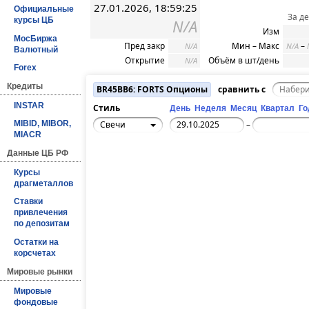
27.01.2026, 18:59:25
Официальные
За д
курсы ЦБ
N/A
Изм
МосБиржа
Пред закр
Мин – Макс
–
N/A
N/A
Валютный
Открытие
Объём в шт/день
N/A
Forex
Кредиты
BR45BB6: FORTS Опционы
сравнить с
INSTAR
Стиль
День
Неделя
Месяц
Квартал
Го
Свечи
MIBID, MIBOR,
–
MIACR
Данные ЦБ РФ
Курсы
драгметаллов
Ставки
привлечения
по депозитам
Остатки на
корсчетах
Мировые рынки
Мировые
фондовые