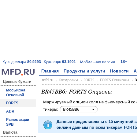
18+
Курс доллара
Курс евро
Мобильная версия
80.9293
93.1901
Главная
Продукты и услуги
Новости
А
mfd.ru
→
Котировки
→
FORTS
→
FORTS Опционы
→
B
Ценные бумаги
BR45BB6: FORTS Опционы
МосБиржа
Основной
Маржируемый опцион колл на фьючерсный конт
FORTS
тикеры:
BR45BB6
ADR
Рынок акций
Данные предоставлены с 15-минутной 
SPB
онлайн данным по всем тикерам FORTS 
Валюта