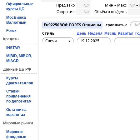
Официальные
Пред закр
Мин – Макс
–
N/A
N/A
курсы ЦБ
Открытие
Объём в шт/день
N/A
МосБиржа
Валютный
Eu92250BO6: FORTS Опционы
сравнить с
Forex
Стиль
День
Неделя
Месяц
Квартал
Го
Кредиты
Свечи
–
INSTAR
MIBID, MIBOR,
MIACR
Данные ЦБ РФ
Курсы
драгметаллов
Ставки
привлечения
по депозитам
Остатки на
корсчетах
Мировые рынки
Мировые
фондовые