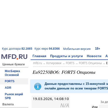
18+
Курс доллара
Курс евро
Мобильная версия
82.1665
94.8366
Главная
Продукты и услуги
Новости
А
mfd.ru
→
Котировки
→
FORTS
→
FORTS Опционы
→
E
Ценные бумаги
Eu92250BO6: FORTS Опционы
МосБиржа
Основной
FORTS
Данные предоставлены с 15-минутной 
ADR
онлайн данным по всем тикерам FORTS 
Рынок акций
19.03.2026, 14:08:10
SPB
За д
N/A
Валюта
Изм