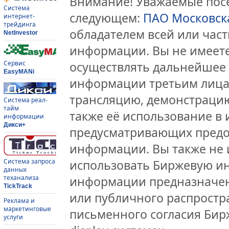
Внимание! Уважаемые посе
Система
следующем:
ПАО Московск
интернет-
трейдинга
обладателем всей или час
NetInvestor
информации. Вы не имеете
Сервис
осуществлять дальнейшее
EasyMANi
информации третьим лицам
трансляцию, демонстрацию
Система реал-
тайм
также её использование в 
информации
Дикси+
предусматривающих предо
информации. Вы также не 
Система запроса
использовать Биржевую и
данных
теханализа
информации предназначен
TickTrack
или публичного распростра
Реклама и
маркетинговые
письменного согласия Бир
услуги