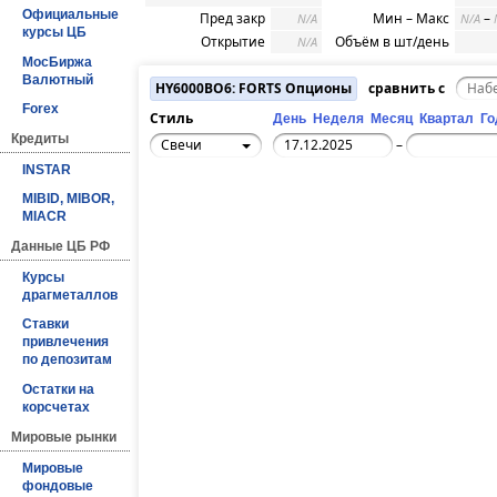
Официальные
Пред закр
Мин – Макс
–
N/A
N/A
курсы ЦБ
Открытие
Объём в шт/день
N/A
МосБиржа
Валютный
HY6000BO6: FORTS Опционы
сравнить с
Forex
Стиль
День
Неделя
Месяц
Квартал
Го
Кредиты
Свечи
–
INSTAR
MIBID, MIBOR,
MIACR
Данные ЦБ РФ
Курсы
драгметаллов
Ставки
привлечения
по депозитам
Остатки на
корсчетах
Мировые рынки
Мировые
фондовые