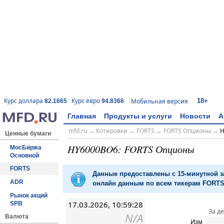
18+
Курс доллара
Курс евро
Мобильная версия
82.1665
94.8366
Главная
Продукты и услуги
Новости
А
mfd.ru
→
Котировки
→
FORTS
→
FORTS Опционы
→
H
Ценные бумаги
HY6000BO6: FORTS Опционы
МосБиржа
Основной
FORTS
Данные предоставлены с 15-минутной 
ADR
онлайн данным по всем тикерам FORTS 
Рынок акций
17.03.2026, 10:59:28
SPB
За д
N/A
Валюта
Изм