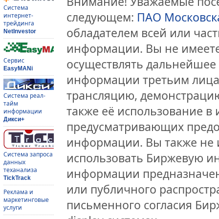
Внимание! Уважаемые посе
Система
следующем:
ПАО Московск
интернет-
трейдинга
обладателем всей или час
NetInvestor
информации. Вы не имеете
Сервис
осуществлять дальнейшее
EasyMANi
информации третьим лицам
трансляцию, демонстрацию
Система реал-
тайм
также её использование в 
информации
Дикси+
предусматривающих предо
информации. Вы также не 
Система запроса
использовать Биржевую и
данных
теханализа
информации предназначен
TickTrack
или публичного распростра
Реклама и
маркетинговые
письменного согласия Бир
услуги