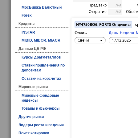
Пред закр
N/A
МосБиржа Валютный
Открытие
Объём
N/A
Forex
Кредиты
HY4750BO6: FORTS Опционы
с
INSTAR
Стиль
День
Неделя
Свечи
MIBID, MIBOR, MIACR
Данные ЦБ РФ
Курсы драгметаллов
Ставки привлечения по
депозитам
Остатки на корсчетах
Мировые рынки
Мировые фондовые
индексы
Товары и фьючерсы
Другие рынки
Лидеры роста и падения
Поиск котировок