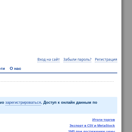
Вход на сайт
Забыли пароль?
Регистрация
ги
О нас
имо
зарегистрироваться
. Доступ к онлайн данным по
Итоги торгов
Экспорт в CSV и MetaStock
SMS при достижении цены