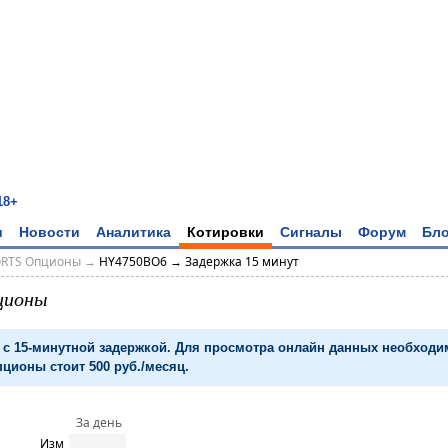
18+
и
Новости
Аналитика
Котировки
Сигналы
Форум
Бло
ORTS Опционы
→
HY4750BO6 → Задержка 15 минут
ционы
с 15-минутной задержкой. Для просмотра онлайн данных необход
ционы стоит 500 руб./месяц.
За день
Изм