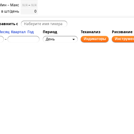
Мин – Макс
–
N/A
N/A
 в шт/день
0
равнить с
Период
Теханализ
Рисование
Месяц
Квартал
Год
День
–
Индикаторы
Инструме