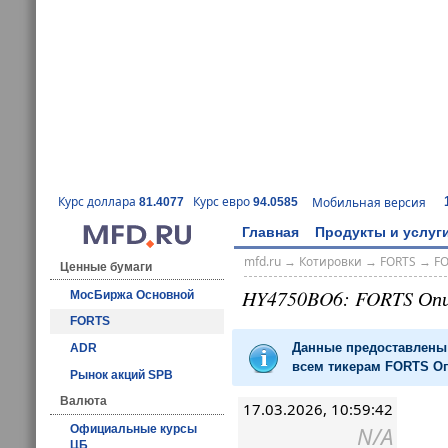
Курс доллара
Курс евро
Мобильная версия
81.4077
94.0585
Главная
Продукты и услуг
mfd.ru
→
Котировки
→
FORTS
→
F
Ценные бумаги
HY4750BO6: FORTS Оп
МосБиржа Основной
FORTS
Данные предоставлены 
ADR
всем тикерам FORTS Оп
Рынок акций SPB
Валюта
17.03.2026, 10:59:42
N/A
Официальные курсы
ЦБ