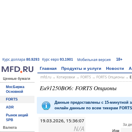
18+
Курс доллара
Курс евро
Мобильная версия
80.9293
93.1901
Главная
Продукты и услуги
Новости
А
mfd.ru
→
Котировки
→
FORTS
→
FORTS Опционы
→
E
Ценные бумаги
Eu91250BO6: FORTS Опционы
МосБиржа
Основной
FORTS
Данные предоставлены с 15-минутной 
ADR
онлайн данным по всем тикерам FORTS 
Рынок акций
19.03.2026, 15:36:07
SPB
За д
N/A
Валюта
Изм