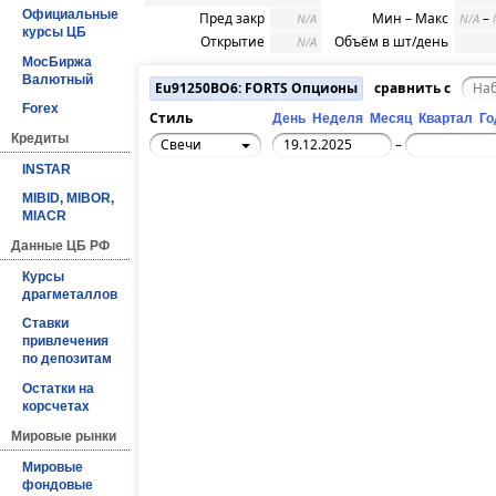
Официальные
Пред закр
Мин – Макс
–
N/A
N/A
курсы ЦБ
Открытие
Объём в шт/день
N/A
МосБиржа
Валютный
Eu91250BO6: FORTS Опционы
сравнить с
Forex
Стиль
День
Неделя
Месяц
Квартал
Го
Кредиты
Свечи
–
INSTAR
MIBID, MIBOR,
MIACR
Данные ЦБ РФ
Курсы
драгметаллов
Ставки
привлечения
по депозитам
Остатки на
корсчетах
Мировые рынки
Мировые
фондовые