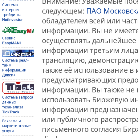
Внимание! Уважаемые посе
Система
следующем:
ПАО Московск
интернет-
трейдинга
обладателем всей или час
NetInvestor
информации. Вы не имеете
Сервис
осуществлять дальнейшее
EasyMANi
информации третьим лицам
трансляцию, демонстрацию
Система реал-
тайм
также её использование в 
информации
Дикси+
предусматривающих предо
информации. Вы также не 
Система запроса
использовать Биржевую и
данных
теханализа
информации предназначен
TickTrack
или публичного распростра
Реклама и
маркетинговые
письменного согласия Бир
услуги