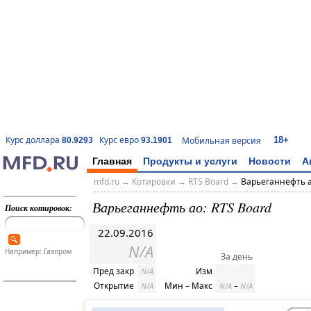
18+
Курс доллара
Курс евро
Мобильная версия
80.9293
93.1901
Главная
Продукты и услуги
Новости
А
mfd.ru
→
Котировки
→
RTS Board
→
Варьеганнефть 
Варьеганнефть ао: RTS Board
Поиск котировок:
22.09.2016
N/A
Например: Газпром
За день
Пред закр
Изм
N/A
Открытие
Мин – Макс
–
N/A
N/A
N/A