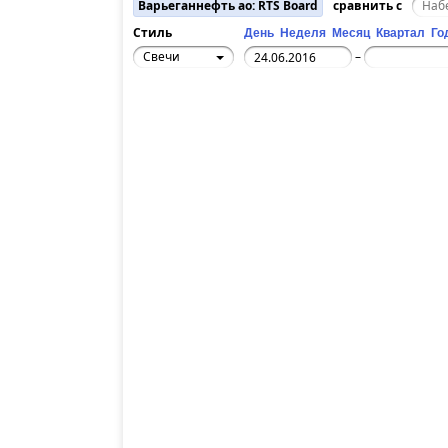
Варьеганнефть ао: RTS Board
сравнить с
Стиль
День
Неделя
Месяц
Квартал
Го
Свечи
–