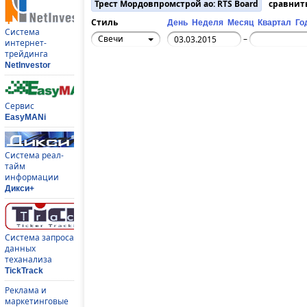
Трест Мордовпромстрой ао: RTS Board
сравнит
Стиль
День
Неделя
Месяц
Квартал
Го
Система
Свечи
–
интернет-
трейдинга
NetInvestor
Сервис
EasyMANi
Система реал-
тайм
информации
Дикси+
Система запроса
данных
теханализа
TickTrack
Реклама и
маркетинговые