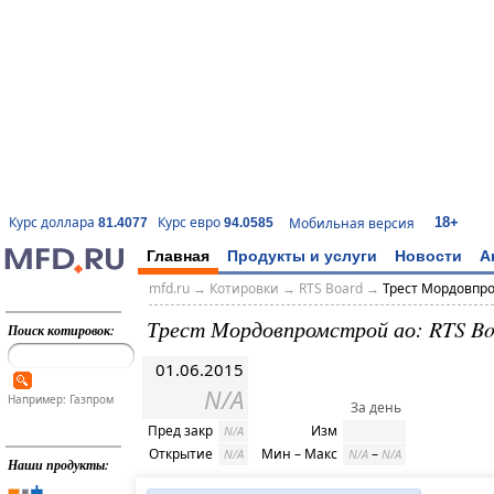
18+
Курс доллара
Курс евро
Мобильная версия
81.4077
94.0585
Главная
Продукты и услуги
Новости
А
mfd.ru
→
Котировки
→
RTS Board
→
Трест Мордовпр
Трест Мордовпромстрой ао: RTS Bo
Поиск котировок:
01.06.2015
N/A
Например: Газпром
За день
Пред закр
Изм
N/A
Открытие
Мин – Макс
–
N/A
N/A
N/A
Наши продукты: