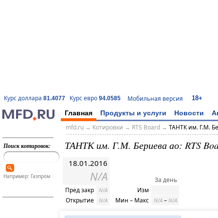
18+
Курс доллара
Курс евро
Мобильная версия
81.4077
94.0585
Главная
Продукты и услуги
Новости
А
mfd.ru
→
Котировки
→
RTS Board
→
ТАНТК им. Г.М. Б
ТАНТК им. Г.М. Бериева ао: RTS Bo
Поиск котировок:
18.01.2016
N/A
Например: Газпром
За день
Пред закр
Изм
N/A
Открытие
Мин – Макс
–
N/A
N/A
N/A