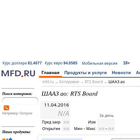
18+
Курс доллара
Курс евро
Мобильная версия
81.4077
94.0585
Главная
Продукты и услуги
Новости
А
mfd.ru
→
Котировки
→
RTS Board
→
ШААЗ ао
ШААЗ ао: RTS Board
Поиск котировок:
11.04.2016
N/A
Например: Газпром
За день
Пред закр
Изм
N/A
Открытие
Мин – Макс
–
N/A
N/A
N/A
Наши продукты: