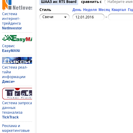
ШААЗ ао: RTS Board
сравнить с
Стиль
День
Неделя
Месяц
Квартал
Го
Система
Свечи
–
интернет-
трейдинга
NetInvestor
Сервис
EasyMANi
Система реал-
тайм
информации
Дикси+
Система запроса
данных
теханализа
TickTrack
Реклама и
маркетинговые