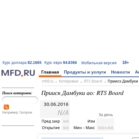
18+
Курс доллара
Курс евро
Мобильная версия
82.1665
94.8366
Главная
Продукты и услуги
Новости
А
mfd.ru
→
Котировки
→
RTS Board
→
Прииск Дамбуки
Прииск Дамбуки ао: RTS Board
Поиск котировок:
30.06.2016
N/A
Например: Газпром
За день
Пред закр
Изм
N/A
Открытие
Мин – Макс
–
N/A
N/A
N/A