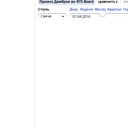
Прииск Дамбуки ао: RTS Board
сравнить с
Стиль
День
Неделя
Месяц
Квартал
Го
Свечи
–