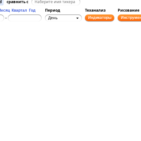
d
сравнить с
Период
Теханализ
Рисование
Месяц
Квартал
Год
День
–
Индикаторы
Инструме