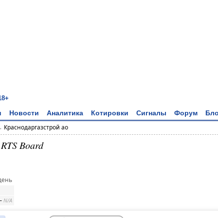
18+
и
Новости
Аналитика
Котировки
Сигналы
Форум
Бло
→
Краснодаргазстрой ао
 RTS Board
день
–
N/A