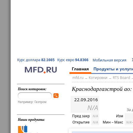
Курс доллара
Курс евро
Мобильная версия
82.1665
94.8366
Главная
Продукты и услуг
mfd.ru
→
Котировки
→
RTS Board
Краснодаргазстрой ао:
Поиск котировок:
22.09.2016
Например: Газпром
N/A
За 
Пред закр
Изм
N/A
Наши продукты:
Открытие
Мин – Макс
N/A
N/A