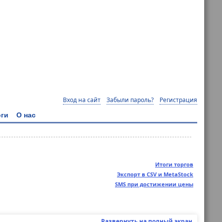
Вход на сайт
Забыли пароль?
Регистрация
ги
О нас
Итоги торгов
Экспорт в CSV и MetaStock
SMS при достижении цены
Развернуть на полный экран