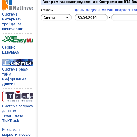
Газпром газораспределение Кострома ао: RTS Bo
Стиль
День
Неделя
Месяц
Квартал
Го
Система
Свечи
–
интернет-
трейдинга
NetInvestor
Сервис
EasyMANi
Система реал-
тайм
информации
Дикси+
Система запроса
данных
теханализа
TickTrack
Реклама и
маркетинговые