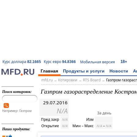
18+
Курс доллара
Курс евро
Мобильная версия
82.1665
94.8366
Главная
Продукты и услуги
Новости
А
mfd.ru
→
Котировки
→
RTS Board
→
Газпром газорас
Газпром газораспределение Костром
Поиск котировок:
29.07.2016
N/A
Например: Газпром
За день
Пред закр
Изм
N/A
Открытие
Мин – Макс
–
N/A
N/A
N/A
Наши продукты: