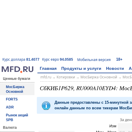
18+
Курс доллара
Курс евро
Мобильная версия
81.4077
94.0585
Главная
Продукты и услуги
Новости
А
mfd.ru
→
Котировки
→
МосБиржа Основной
→
МосБ
Ценные бумаги
СбКИБ1P629, RU000A10EYD4: Мос
МосБиржа
Основной
FORTS
Данные предоставлены с 15-минутной 
ADR
онлайн данным по всем тикерам МосБир
Рынок акций
За ден
SPB
Изм
Валюта