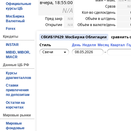
Мин – Макс
–
N/A
N/
вчера, 18:55:00
Официальные
Срвзв
N/
N/A
курсы ЦБ
Кол-во сделок/день
МосБиржа
Пред закр
Объём в шт/день
N/A
Валютный
Открытие
Объём в валюте/день
N/A
Forex
Кредиты
СбКИБ1P629: МосБиржа Облигации
сравнить 
Стиль
INSTAR
День
Неделя
Месяц
Квартал
Го
Свечи
–
MIBID, MIBOR,
MIACR
Данные ЦБ РФ
Курсы
драгметаллов
Ставки
привлечения
по депозитам
Остатки на
корсчетах
Мировые рынки
Мировые
фондовые