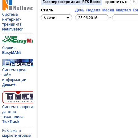
Газэнергосервис ао: RTS Board
сравнить с
Стиль
День
Неделя
Месяц
Квартал
Го
Система
Свечи
–
интернет-
трейдинга
NetInvestor
Сервис
EasyMANi
Система реал-
тайм
информации
Дикси+
Система запроса
данных
теханализа
TickTrack
Реклама и
маркетинговые