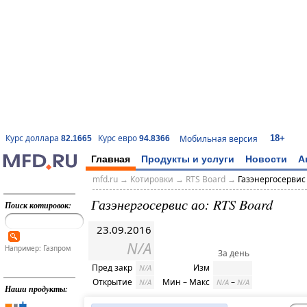
18+
Курс доллара
Курс евро
Мобильная версия
82.1665
94.8366
Главная
Продукты и услуги
Новости
А
mfd.ru
→
Котировки
→
RTS Board
→
Газэнергосервис
Газэнергосервис ао: RTS Board
Поиск котировок:
23.09.2016
N/A
Например: Газпром
За день
Пред закр
Изм
N/A
Открытие
Мин – Макс
–
N/A
N/A
N/A
Наши продукты: