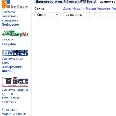
Дальневосточный банк ап: RTS Board
сравнить
Стиль
День
Неделя
Месяц
Квартал
Го
Система
Свечи
–
интернет-
трейдинга
NetInvestor
Сервис
EasyMANi
Система реал-
тайм
информации
Дикси+
Система запроса
данных
теханализа
TickTrack
Реклама и
маркетинговые