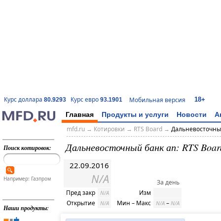
18+
Курс доллара
Курс евро
Мобильная версия
80.9293
93.1901
Главная
Продукты и услуги
Новости
А
mfd.ru
→
Котировки
→
RTS Board
→
Дальневосточны
Дальневосточный банк ап: RTS Boar
Поиск котировок:
22.09.2016
N/A
Например: Газпром
За день
Пред закр
Изм
N/A
Открытие
Мин – Макс
–
N/A
N/A
N/A
Наши продукты: