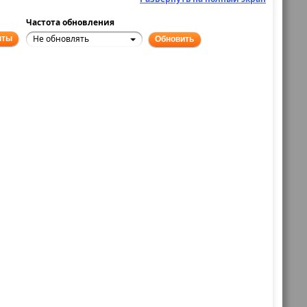
Частота обновления
Не обновлять
нты
Обновить