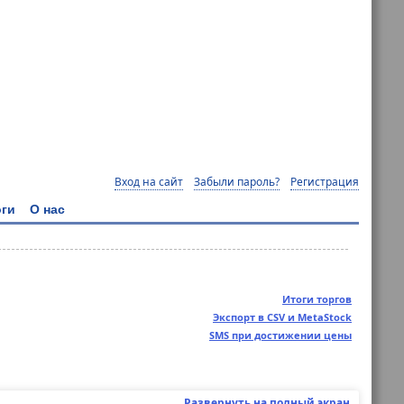
Вход на сайт
Забыли пароль?
Регистрация
ги
О нас
Итоги торгов
Экспорт в CSV и MetaStock
SMS при достижении цены
Развернуть на полный экран