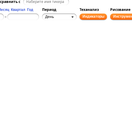
сравнить с
Период
Теханализ
Рисование
Месяц
Квартал
Год
День
–
Индикаторы
Инструме