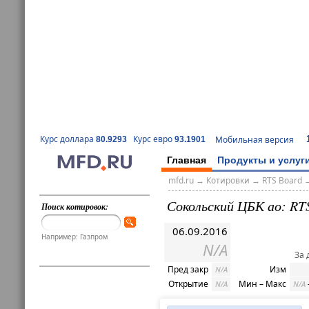
Курс доллара
Курс евро
Мобильная версия
80.9293
93.1901
Главная
Продукты и услуг
mfd.ru
→
Котировки
→
RTS Board
Сокольский ЦБК ао: RT
Поиск котировок:
06.09.2016
Например: Газпром
N/A
За 
Пред закр
Изм
N/A
Открытие
Мин – Макс
N/A
N/A