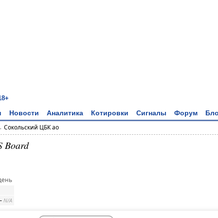
18+
и
Новости
Аналитика
Котировки
Сигналы
Форум
Бло
→
Сокольский ЦБК ао
S Board
день
–
N/A