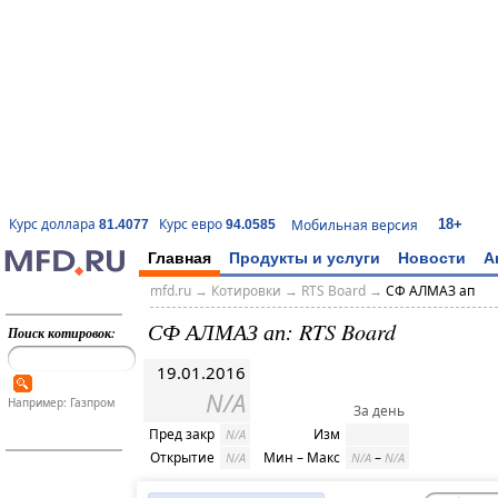
18+
Курс доллара
Курс евро
Мобильная версия
81.4077
94.0585
Главная
Продукты и услуги
Новости
А
mfd.ru
→
Котировки
→
RTS Board
→
СФ АЛМАЗ ап
СФ АЛМАЗ ап: RTS Board
Поиск котировок:
19.01.2016
N/A
Например: Газпром
За день
Пред закр
Изм
N/A
Открытие
Мин – Макс
–
N/A
N/A
N/A