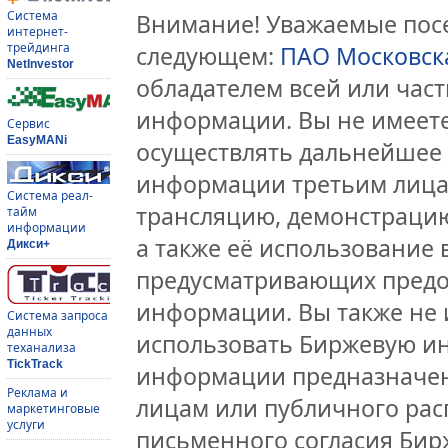
Система
Внимание! Уважаемые посе
интернет-
трейдинга
следующем:
ПАО Московск
NetInvestor
обладателем всей или час
информации. Вы не имеете
Сервис
EasyMANi
осуществлять дальнейшее
информации третьим лицам
Система реал-
трансляцию, демонстрацию
тайм
информации
а также её использование 
Дикси+
предусматривающих предо
информации. Вы также не 
Система запроса
данных
использовать Биржевую и
теханализа
TickTrack
информации предназначен
Реклама и
лицам или публичного расп
маркетинговые
услуги
письменного согласия Би