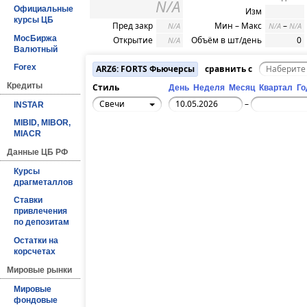
N/A
Официальные
Изм
курсы ЦБ
Пред закр
Мин – Макс
–
N/A
N/A
N/A
МосБиржа
Открытие
Объём в шт/день
0
N/A
Валютный
Forex
ARZ6: FORTS Фьючерсы
сравнить с
Кредиты
Стиль
День
Неделя
Месяц
Квартал
Го
Свечи
–
INSTAR
MIBID, MIBOR,
MIACR
Данные ЦБ РФ
Курсы
драгметаллов
Ставки
привлечения
по депозитам
Остатки на
корсчетах
Мировые рынки
Мировые
фондовые