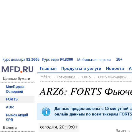
18+
Курс доллара
Курс евро
Мобильная версия
82.1665
94.8366
Главная
Продукты и услуги
Новости
А
mfd.ru
→
Котировки
→
FORTS
→
FORTS Фьючерсы
→
Ценные бумаги
ARZ6: FORTS Фьюч
МосБиржа
Основной
FORTS
ADR
Данные предоставлены с 15-минутной 
онлайн данным по всем тикерам FORTS 
Рынок акций
SPB
сегодня, 20:19:01
Валюта
За день