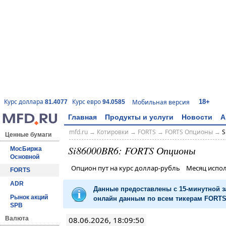
18+
Курс доллара
Курс евро
Мобильная версия
81.4077
94.0585
Главная
Продукты и услуги
Новости
А
mfd.ru
→
Котировки
→
FORTS
→
FORTS Опционы
→
S
Ценные бумаги
Si86000BR6: FORTS Опционы
МосБиржа
Основной
Опцион пут на курс доллар-рубль Месяц испо
FORTS
ADR
Данные предоставлены с 15-минутной 
Рынок акций
онлайн данным по всем тикерам FORTS 
SPB
08.06.2026, 18:09:50
Валюта