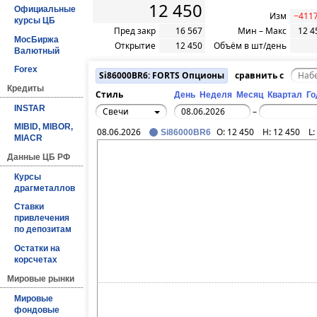
12 450
Официальные
Изм
−4117
курсы ЦБ
Пред закр
16 567
Мин – Макс
12 4
МосБиржа
Открытие
12 450
Объём в шт/день
Валютный
Forex
Si86000BR6: FORTS Опционы
сравнить с
Кредиты
Стиль
День
Неделя
Месяц
Квартал
Го
INSTAR
Свечи
–
MIBID, MIBOR,
08.06.2026
O:
12 450
H:
12 450
L:
Si86000BR6
MIACR
Данные ЦБ РФ
Курсы
драгметаллов
Ставки
привлечения
по депозитам
Остатки на
корсчетах
Мировые рынки
Мировые
фондовые