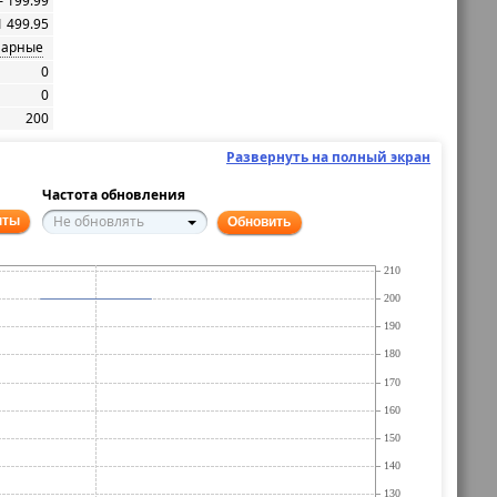
– 199.99
1 499.95
марные
0
0
200
Развернуть на полный экран
Частота обновления
Не обновлять
нты
Обновить