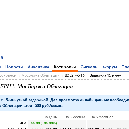
18+
и
Новости
Аналитика
Котировки
Сигналы
Форум
Бло
Основной
→
МосБиржа Облигации
→
ВЭБ2Р-К716 → Задержка 15 минут
0EPH3: МосБиржа Облигации
с 15-минутной задержкой. Для просмотра онлайн данных необход
 Облигации стоит 500 руб./месяц.
За день
За 3 месяца
За 6 месяцев
Изм
+99.99 (+99.99%)