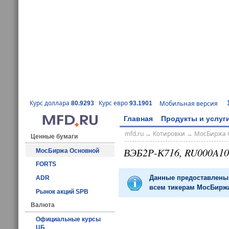
Курс доллара
Курс евро
Мобильная версия
80.9293
93.1901
Главная
Продукты и услуг
mfd.ru
→
Котировки
→
МосБиржа 
Ценные бумаги
ВЭБ2Р-К716, RU000A1
МосБиржа Основной
FORTS
Данные предоставлены 
ADR
всем тикерам МосБиржа
Рынок акций SPB
Валюта
Официальные курсы
ЦБ