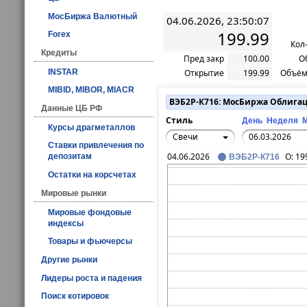
МосБиржа Валютный
04.06.2026, 23:50:07
199.99
Forex
Кол
Кредиты
Пред закр
100.00
О
INSTAR
Открытие
199.99
Объём
MIBID, MIBOR, MIACR
ВЭБ2Р-К716: МосБиржа Облига
Данные ЦБ РФ
Стиль
День
Неделя
Курсы драгметаллов
Свечи
Ставки привлечения по
04.06.2026
O:
19
депозитам
ВЭБ2Р-К716
Остатки на корсчетах
Мировые рынки
Мировые фондовые
индексы
Товары и фьючерсы
Другие рынки
Лидеры роста и падения
Поиск котировок