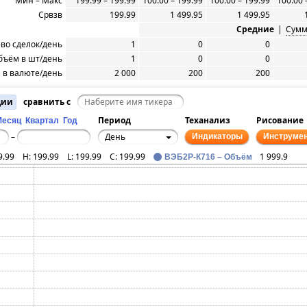
Мин – Макс
199.99 – 199.99
100.00 – 199.99
100.00 – 199.99
100.00 
Срвзв
199.99
1 499.95
1 499.95
Средние
|
Сум
-во сделок/день
1
0
0
бъём в шт/день
1
0
0
 в валюте/день
2 000
200
200
ции
сравнить с
Период
Теханализ
Рисование
Месяц
Квартал
Год
День
–
Индикаторы
Инструме
9.99
H:
199.99
L:
199.99
C:
199.99
1 999.9
ВЭБ2Р-К716 – Объём