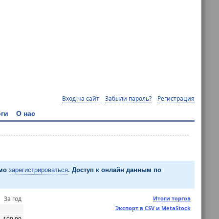
Вход на сайт
Забыли пароль?
Регистрация
ги
О нас
имо
зарегистрироваться
. Доступ к онлайн данным по
За год
Итоги торгов
Экспорт в CSV и MetaStock