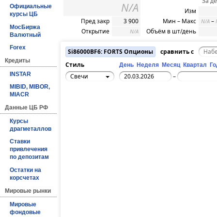
За д
N/A
Официальные
Изм
курсы ЦБ
Пред закр
3 900
Мин – Макс
–
N/A
МосБиржа
Открытие
Объём в шт/день
N/A
Валютный
Forex
Si86000BF6: FORTS Опционы
сравнить с
Кредиты
Стиль
День
Неделя
Месяц
Квартал
Го
INSTAR
Свечи
–
MIBID, MIBOR,
MIACR
Данные ЦБ РФ
Курсы
драгметаллов
Ставки
привлечения
по депозитам
Остатки на
корсчетах
Мировые рынки
Мировые
фондовые