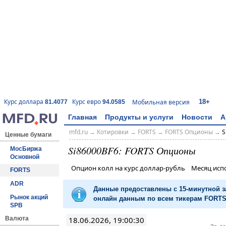
18+
Курс доллара
Курс евро
Мобильная версия
81.4077
94.0585
Главная
Продукты и услуги
Новости
А
mfd.ru
→
Котировки
→
FORTS
→
FORTS Опционы
→
S
Ценные бумаги
Si86000BF6: FORTS Опционы
МосБиржа
Основной
Опцион колл на курс доллар-рубль Месяц ис
FORTS
ADR
Данные предоставлены с 15-минутной 
Рынок акций
онлайн данным по всем тикерам FORTS 
SPB
18.06.2026, 19:00:30
Валюта