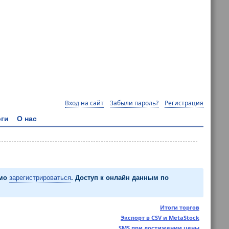
Вход на сайт
Забыли пароль?
Регистрация
ги
О нас
имо
зарегистрироваться
. Доступ к онлайн данным по
Итоги торгов
Экспорт в CSV и MetaStock
SMS при достижении цены