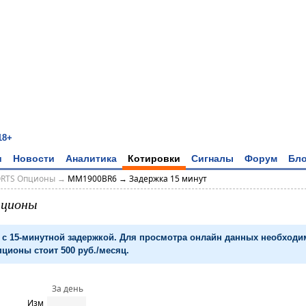
18+
и
Новости
Аналитика
Котировки
Сигналы
Форум
Бло
ORTS Опционы
→
MM1900BR6 → Задержка 15 минут
пционы
с 15-минутной задержкой. Для просмотра онлайн данных необход
ционы стоит 500 руб./месяц.
За день
Изм