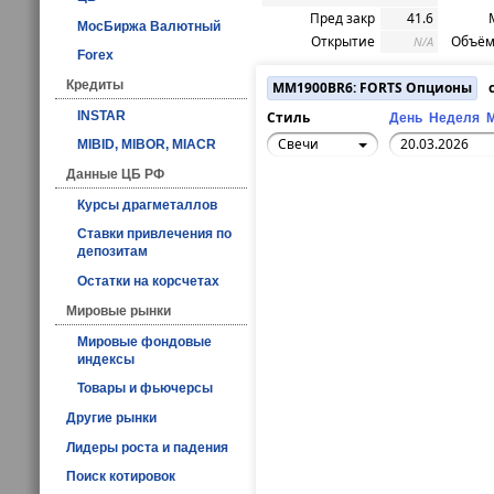
Пред закр
41.6
МосБиржа Валютный
Открытие
Объём
N/A
Forex
Кредиты
MM1900BR6: FORTS Опционы
с
INSTAR
Стиль
День
Неделя
Свечи
MIBID, MIBOR, MIACR
Данные ЦБ РФ
Курсы драгметаллов
Ставки привлечения по
депозитам
Остатки на корсчетах
Мировые рынки
Мировые фондовые
индексы
Товары и фьючерсы
Другие рынки
Лидеры роста и падения
Поиск котировок