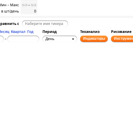
Мин – Макс
–
N/A
N/A
 в шт/день
0
равнить с
Период
Теханализ
Рисование
Месяц
Квартал
Год
День
–
Индикаторы
Инструме