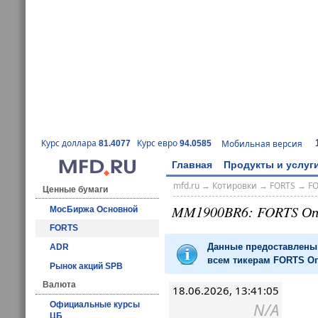
Курс доллара
Курс евро
Мобильная версия
81.4077
94.0585
Главная
Продукты и услуг
mfd.ru
→
Котировки
→
FORTS
→
F
Ценные бумаги
MM1900BR6: FORTS О
МосБиржа Основной
FORTS
Данные предоставлены 
ADR
всем тикерам FORTS Оп
Рынок акций SPB
Валюта
18.06.2026, 13:41:05
N/A
Официальные курсы
ЦБ