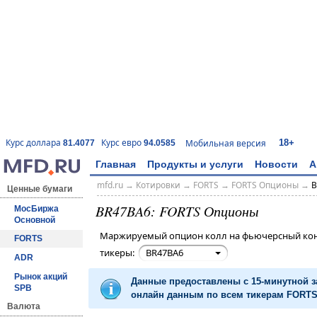
18+
Курс доллара
Курс евро
Мобильная версия
81.4077
94.0585
Главная
Продукты и услуги
Новости
А
mfd.ru
→
Котировки
→
FORTS
→
FORTS Опционы
→
B
Ценные бумаги
BR47BA6: FORTS Опционы
МосБиржа
Основной
Маржируемый опцион колл на фьючерсный конт
FORTS
тикеры:
BR47BA6
ADR
Рынок акций
Данные предоставлены с 15-минутной 
SPB
онлайн данным по всем тикерам FORTS 
Валюта