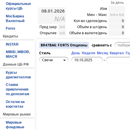
За день
Официальные
Изм
курсы ЦБ
08.01.2026
Мин – Макс
–
N/A
N/A
МосБиржа
N/A
Кол-во сделок/день
0
Валютный
Пред закр
Объём в шт/день
0
N/A
Forex
Открытие
Объём в валюте/день
0
N/A
Кредиты
INSTAR
BR47BA6: FORTS Опционы
сравнить с
MIBID, MIBOR,
Стиль
День
Неделя
Месяц
Квартал
Го
MIACR
Свечи
–
Данные ЦБ РФ
Курсы
драгметаллов
Ставки
привлечения
по депозитам
Остатки на
корсчетах
Мировые рынки
Мировые
фондовые