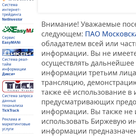
Система
интернет-
трейдинга
NetInvestor
Внимание! Уважаемые посе
следующем:
ПАО Московск
Сервис
обладателем всей или час
EasyMANi
информации. Вы не имеете
Система реал-
осуществлять дальнейшее
тайм
информации
информации третьим лицам
Дикси+
трансляцию, демонстрацию
также её использование в 
Система запроса
предусматривающих предо
данных
теханализа
информации. Вы также не 
TickTrack
использовать Биржевую и
Реклама и
маркетинговые
информации предназначен
услуги