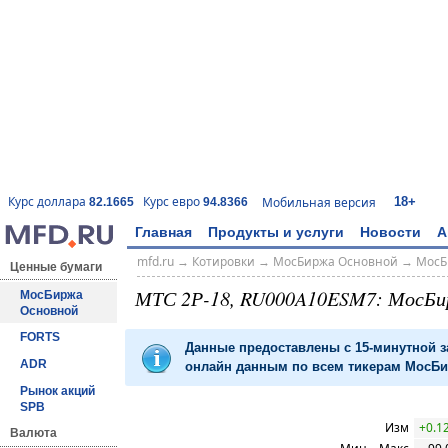
18+
Курс доллара
Курс евро
Мобильная версия
82.1665
94.8366
Главная
Продукты и услуги
Новости
А
mfd.ru
→
Котировки
→
МосБиржа Основной
→
МосБ
Ценные бумаги
МТС 2Р-18, RU000A10ESM7: МосБи
МосБиржа
Основной
FORTS
Данные предоставлены с 15-минутной 
ADR
онлайн данным по всем тикерам МосБир
Рынок акций
SPB
Изм
+0.1
Валюта