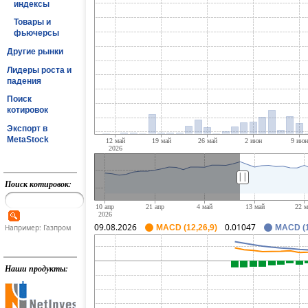
индексы
Товары и
фьючерсы
Другие рынки
Лидеры роста и
падения
Поиск
котировок
Экспорт в
MetaStock
||
Поиск котировок:
09.08.2026
0.01047
Например: Газпром
MACD (12,26,9)
MACD (1
Наши продукты: