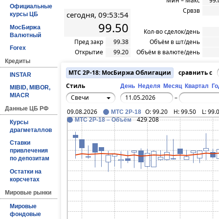
Мин – Макс
99.
Официальные
Срвзв
сегодня, 09:53:54
курсы ЦБ
99.50
МосБиржа
Кол-во сделок/день
Валютный
Пред закр
99.38
Объём в шт/день
Forex
Открытие
99.20
Объём в валюте/день
Кредиты
МТС 2Р-18: МосБиржа Облигации
сравнить с
INSTAR
Стиль
День
Неделя
Месяц
Квартал
Го
MIBID, MIBOR,
MIACR
Свечи
–
Данные ЦБ РФ
09.08.2026
O:
99.20
H:
99.50
L:
99.
МТС 2Р-18
429 208
МТС 2Р-18 – Объём
Курсы
драгметаллов
Ставки
привлечения
по депозитам
Остатки на
корсчетах
Мировые рынки
Мировые
фондовые