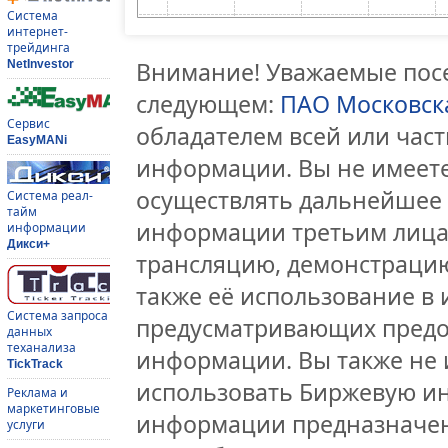
Система
интернет-
трейдинга
Внимание! Уважаемые посе
NetInvestor
следующем:
ПАО Московск
Сервис
обладателем всей или час
EasyMANi
информации. Вы не имеете
осуществлять дальнейшее
Система реал-
тайм
информации третьим лицам
информации
Дикси+
трансляцию, демонстрацию
также её использование в 
Система запроса
предусматривающих предо
данных
теханализа
информации. Вы также не 
TickTrack
использовать Биржевую и
Реклама и
маркетинговые
информации предназначен
услуги