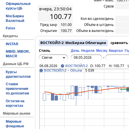
Мин – Макс
100.77 
Официальные
Срвзв
вчера, 23:50:04
курсы ЦБ
100.77
МосБиржа
Кол-во сделок/день
Валютный
Пред закр
101.00
Объём в шт/день
Forex
Открытие
100.77
Объём в валюте/день
Кредиты
ВОСТКОЙЛ-2: МосБиржа Облигации
сравнить
INSTAR
Стиль
День
Неделя
Месяц
Квартал
Го
MIBID, MIBOR,
MIACR
Свечи
–
Данные ЦБ РФ
06.08.2026
O:
100.77
H:
100.77
ВОСТКОЙЛ-2
5 039
ВОСТКОЙЛ-2 – Объём
Курсы
драгметаллов
Ставки
привлечения
по депозитам
Остатки на
корсчетах
Мировые рынки
Мировые
фондовые