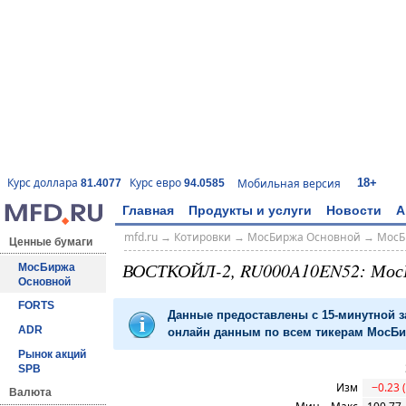
18+
Курс доллара
Курс евро
Мобильная версия
81.4077
94.0585
Главная
Продукты и услуги
Новости
А
mfd.ru
→
Котировки
→
МосБиржа Основной
→
МосБ
Ценные бумаги
ВОСТКОЙЛ-2, RU000A10EN52: Мос
МосБиржа
Основной
FORTS
Данные предоставлены с 15-минутной 
ADR
онлайн данным по всем тикерам МосБир
Рынок акций
SPB
Изм
−0.23 
Валюта