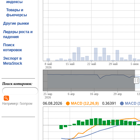
индексы
Товары и
фьючерсы
Другие рынки
Лидеры роста и
падения
Поиск
котировок
Экспорт в
MetaStock
||
Поиск котировок:
06.08.2026
0.36391
Например: Газпром
MACD (12,26,9)
MACD (1