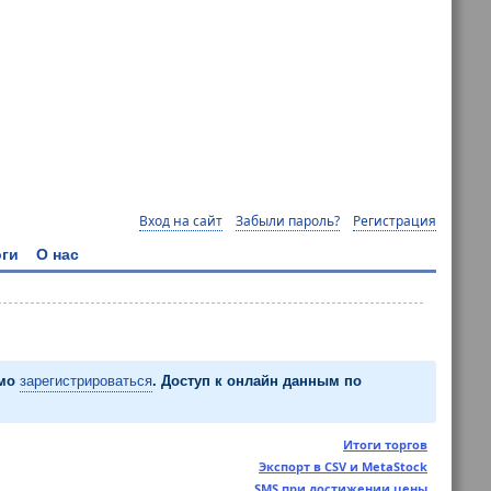
Вход на сайт
Забыли пароль?
Регистрация
ги
О нас
имо
зарегистрироваться
. Доступ к онлайн данным по
Итоги торгов
Экспорт в CSV и MetaStock
SMS при достижении цены