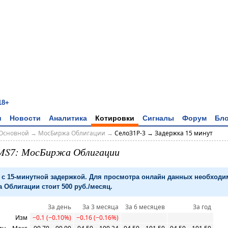
18+
и
Новости
Аналитика
Котировки
Сигналы
Форум
Бло
Основной
→
МосБиржа Облигации
→
СелоЗ1Р-3 → Задержка 15 минут
MS7: МосБиржа Облигации
с 15-минутной задержкой. Для просмотра онлайн данных необход
 Облигации стоит 500 руб./месяц.
За день
За 3 месяца
За 6 месяцев
За год
Изм
−0.1 (−0.10%)
−0.16 (−0.16%)