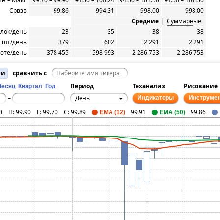
н – Макс
99.70 – 99.90
94.50 – 100.24
94.50 – 101.50
94.50 – 101.50
Срвзв
99.86
994.31
998.00
998.00
Средние
|
Суммарные
елок/день
23
35
38
38
 шт/день
379
602
2 291
2 291
юте/день
378 455
598 993
2 286 753
2 286 753
ии
сравнить с
Период
Теханализ
Рисование
Месяц
Квартал
Год
День
–
Индикаторы
Инструме
0
H:
99.90
L:
99.70
C:
99.89
99.91
99.86
EMA (12)
EMA (50)