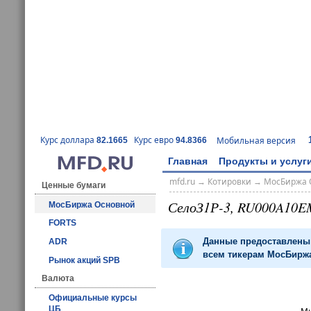
Курс доллара
Курс евро
Мобильная версия
82.1665
94.8366
Главная
Продукты и услуг
mfd.ru
→
Котировки
→
МосБиржа 
Ценные бумаги
СелоЗ1Р-3, RU000A10E
МосБиржа Основной
FORTS
Данные предоставлены 
ADR
всем тикерам МосБиржа
Рынок акций SPB
Валюта
Официальные курсы
ЦБ