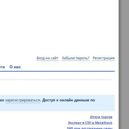
Вход на сайт
Забыли пароль?
Регистрация
ги
О нас
имо
зарегистрироваться
. Доступ к онлайн данным по
Итоги торгов
Экспорт в CSV и MetaStock
SMS при достижении цены