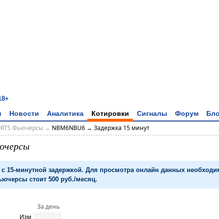
18+
и
Новости
Аналитика
Котировки
Сигналы
Форум
Бло
ORTS Фьючерсы
→
NBM6NBU6 → Задержка 15 минут
ючерсы
с 15-минутной задержкой. Для просмотра онлайн данных необход
ючерсы стоит 500 руб./месяц.
За день
Изм