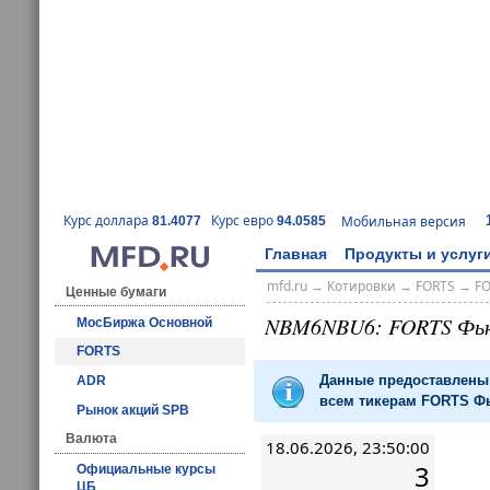
Курс доллара
Курс евро
Мобильная версия
81.4077
94.0585
Главная
Продукты и услуг
mfd.ru
→
Котировки
→
FORTS
→
F
Ценные бумаги
NBM6NBU6: FORTS Фь
МосБиржа Основной
FORTS
Данные предоставлены 
ADR
всем тикерам FORTS Фь
Рынок акций SPB
Валюта
18.06.2026, 23:50:00
3
Официальные курсы
ЦБ