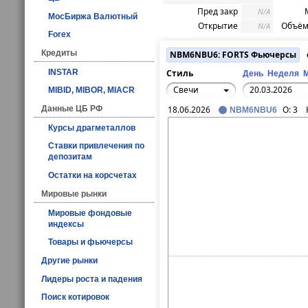
Пред закр
N/A
МосБиржа Валютный
Открытие
Объём
N/A
Forex
Кредиты
NBM6NBU6: FORTS Фьючерсы
INSTAR
Стиль
День
Неделя
Свечи
MIBID, MIBOR, MIACR
Данные ЦБ РФ
18.06.2026
O:
3
NBM6NBU6
Курсы драгметаллов
Ставки привлечения по
депозитам
Остатки на корсчетах
Мировые рынки
Мировые фондовые
индексы
Товары и фьючерсы
Другие рынки
Лидеры роста и падения
Поиск котировок