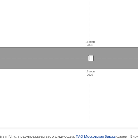
||
||
та mfd.ru, предупреждаем вас о следующем:
ПАО Московская Биржа
(далее – Бир