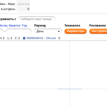
Мин – Макс
–
N/A
N/A
 в шт/день
0
сравнить с
Период
Теханализ
Рисование
Месяц
Квартал
Год
День
–
Индикаторы
Инструме
H:
3
L:
3
C:
3
0
NBM6NBU6 – Объём