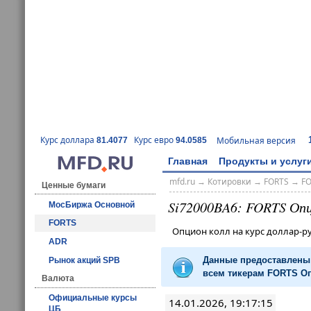
Курс доллара
Курс евро
Мобильная версия
81.4077
94.0585
Главная
Продукты и услуг
mfd.ru
→
Котировки
→
FORTS
→
F
Ценные бумаги
Si72000BA6: FORTS Оп
МосБиржа Основной
FORTS
Опцион колл на курс доллар-
ADR
Данные предоставлены 
Рынок акций SPB
всем тикерам FORTS Оп
Валюта
Официальные курсы
14.01.2026, 19:17:15
ЦБ