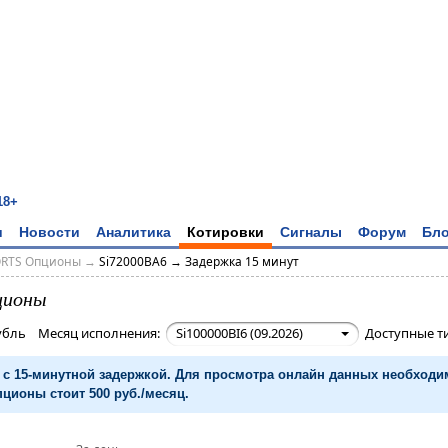
18+
и
Новости
Аналитика
Котировки
Сигналы
Форум
Бло
ORTS Опционы
→
Si72000BA6 → Задержка 15 минут
ционы
рубль Месяц исполнения:
Si100000BI6 (09.2026)
Доступные т
с 15-минутной задержкой. Для просмотра онлайн данных необход
ционы стоит 500 руб./месяц.