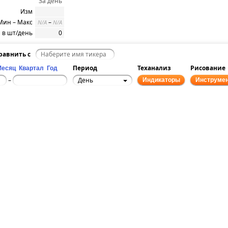
За день
Изм
Мин – Макс
–
N/A
N/A
 в шт/день
0
равнить с
Период
Теханализ
Рисование
Месяц
Квартал
Год
День
–
Индикаторы
Инструме