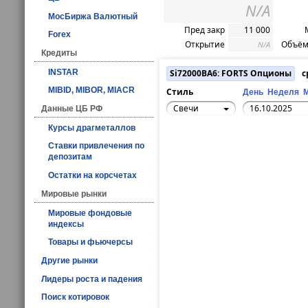
N/A
МосБиржа Валютный
Пред закр
11 000
Forex
Открытие
Объём
N/A
Кредиты
INSTAR
Si72000BA6: FORTS Опционы
с
MIBID, MIBOR, MIACR
Стиль
День
Неделя
Свечи
Данные ЦБ РФ
Курсы драгметаллов
Ставки привлечения по
депозитам
Остатки на корсчетах
Мировые рынки
Мировые фондовые
индексы
Товары и фьючерсы
Другие рынки
Лидеры роста и падения
Поиск котировок