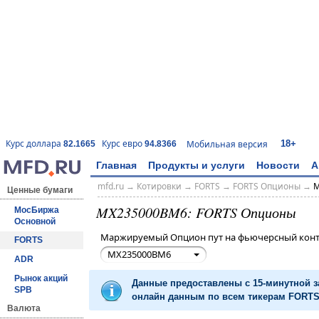
18+
Курс доллара
Курс евро
Мобильная версия
82.1665
94.8366
Главная
Продукты и услуги
Новости
А
mfd.ru
→
Котировки
→
FORTS
→
FORTS Опционы
→
M
Ценные бумаги
MX235000BM6: FORTS Опционы
МосБиржа
Основной
Маржируемый Опцион пут на фьючерсный кон
FORTS
MX235000BM6
ADR
Рынок акций
Данные предоставлены с 15-минутной 
SPB
онлайн данным по всем тикерам FORTS 
Валюта