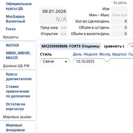
За день
Официальные
Изм
курсы ЦБ
08.01.2026
Мин – Макс
–
N/A
N/A
МосБиржа
N/A
Кол-во сделок/день
0
Валютный
Пред закр
Объём в шт/день
0
N/A
Forex
Открытие
Объём в валюте/день
0
N/A
Кредиты
INSTAR
MX235000BM6: FORTS Опционы
сравнить с
MIBID, MIBOR,
Стиль
День
Неделя
Месяц
Квартал
Го
MIACR
Свечи
–
Данные ЦБ РФ
Курсы
драгметаллов
Ставки
привлечения
по депозитам
Остатки на
корсчетах
Мировые рынки
Мировые
фондовые