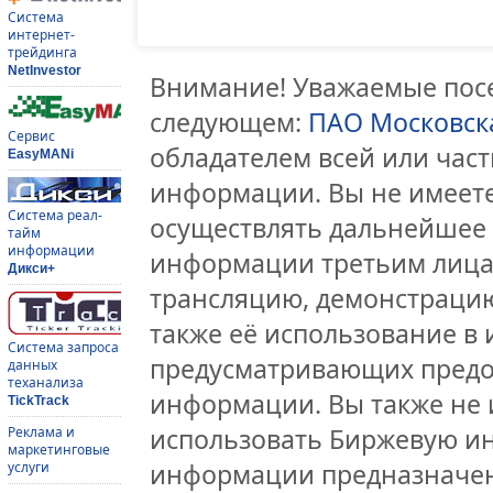
Система
интернет-
трейдинга
NetInvestor
Внимание! Уважаемые посе
следующем:
ПАО Московск
Сервис
обладателем всей или час
EasyMANi
информации. Вы не имеете
Система реал-
осуществлять дальнейшее
тайм
информации
информации третьим лицам
Дикси+
трансляцию, демонстрацию
также её использование в 
Система запроса
предусматривающих предо
данных
теханализа
информации. Вы также не 
TickTrack
использовать Биржевую и
Реклама и
маркетинговые
информации предназначен
услуги