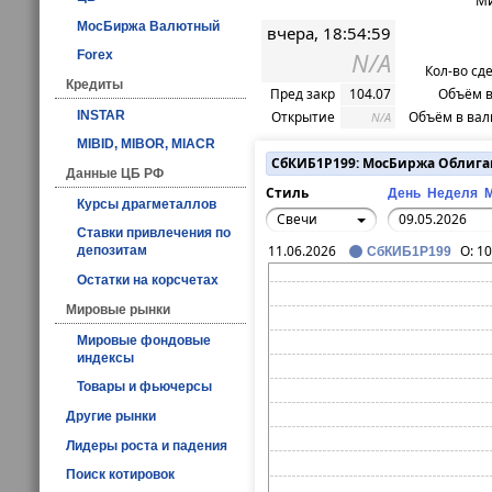
Ми
МосБиржа Валютный
вчера, 18:54:59
N/A
Forex
Кол-во сд
Кредиты
Пред закр
104.07
Объём в
INSTAR
Открытие
Объём в вал
N/A
MIBID, MIBOR, MIACR
СбКИБ1P199: МосБиржа Облиг
Данные ЦБ РФ
Стиль
День
Неделя
Курсы драгметаллов
Свечи
Ставки привлечения по
11.06.2026
O:
10
депозитам
СбКИБ1P199
Остатки на корсчетах
Мировые рынки
Мировые фондовые
индексы
Товары и фьючерсы
Другие рынки
Лидеры роста и падения
Поиск котировок