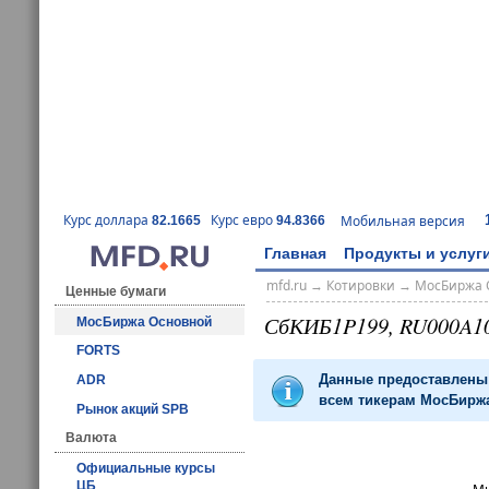
Курс доллара
Курс евро
Мобильная версия
82.1665
94.8366
Главная
Продукты и услуг
mfd.ru
→
Котировки
→
МосБиржа 
Ценные бумаги
СбКИБ1P199, RU000A1
МосБиржа Основной
FORTS
Данные предоставлены 
ADR
всем тикерам МосБиржа
Рынок акций SPB
Валюта
Официальные курсы
ЦБ