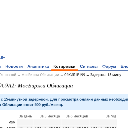
18+
и
Новости
Аналитика
Котировки
Сигналы
Форум
Бло
Основной
→
МосБиржа Облигации
→
СбКИБ1P199 → Задержка 15 минут
0C9A2: МосБиржа Облигации
с 15-минутной задержкой. Для просмотра онлайн данных необход
 Облигации стоит 500 руб./месяц.
За день
За 3 месяца
За 6 месяцев
За год
Изм