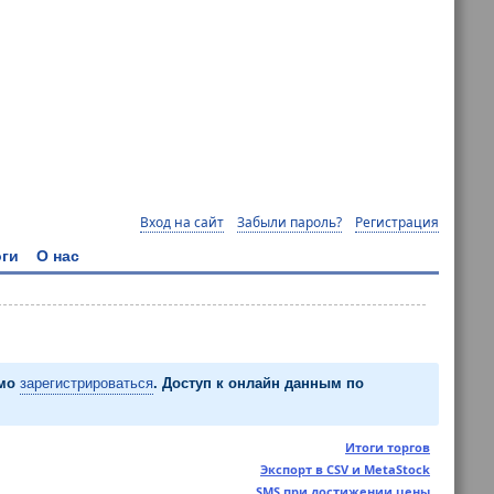
Вход на сайт
Забыли пароль?
Регистрация
ги
О нас
имо
зарегистрироваться
. Доступ к онлайн данным по
Итоги торгов
Экспорт в CSV и MetaStock
SMS при достижении цены