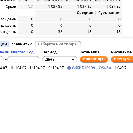
н – Макс
–
103.50 – 104.07
103.50 – 104.07
103.50 – 104.07
N/A
N/A
Срвзв
1 037.85
1 037.85
1 037.85
N/A
Средние
|
Суммарные
елок/день
0
0
0
0
 шт/день
0
0
0
0
юте/день
0
32
18
18
ации
сравнить с
Период
Теханализ
Рисование
Месяц
Квартал
Год
День
–
Индикаторы
Инструме
4.07
H:
104.07
L:
104.07
C:
104.07
1 040.7
СбКИБ1P199 – Объём