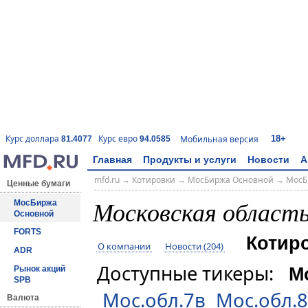
18+
Курс доллара
Курс евро
Мобильная версия
81.4077
94.0585
Главная
Продукты и услуги
Новости
А
mfd.ru
→
Котировки
→
МосБиржа Основной
→
МосБ
Ценные бумаги
Московская област
МосБиржа
Основной
FORTS
Котир
О компании
Новости (204)
ADR
Доступные тикеры:
М
Рынок акций
SPB
Мос.обл.7в
Мос.обл.
Валюта