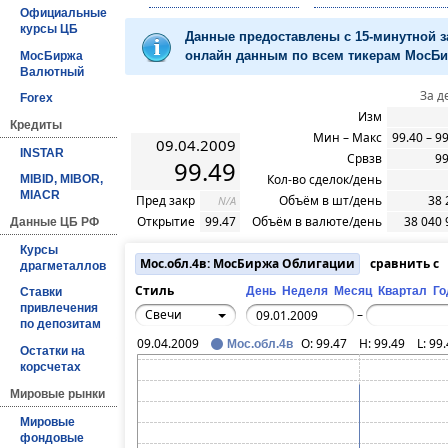
Официальные
курсы ЦБ
Данные предоставлены с 15-минутной 
онлайн данным по всем тикерам МосБир
МосБиржа
Валютный
За д
Forex
Изм
Кредиты
Мин – Макс
99.40 – 9
09.04.2009
INSTAR
Срвзв
99
99.49
Кол-во сделок/день
MIBID, MIBOR,
MIACR
Пред закр
Объём в шт/день
38 
N/A
Открытие
99.47
Объём в валюте/день
38 040 
Данные ЦБ РФ
Курсы
Мос.обл.4в: МосБиржа Облигации
сравнить с
драгметаллов
Стиль
День
Неделя
Месяц
Квартал
Го
Ставки
привлечения
Свечи
–
по депозитам
09.04.2009
O:
99.47
H:
99.49
L:
99.
Мос.обл.4в
Остатки на
корсчетах
Мировые рынки
Мировые
фондовые