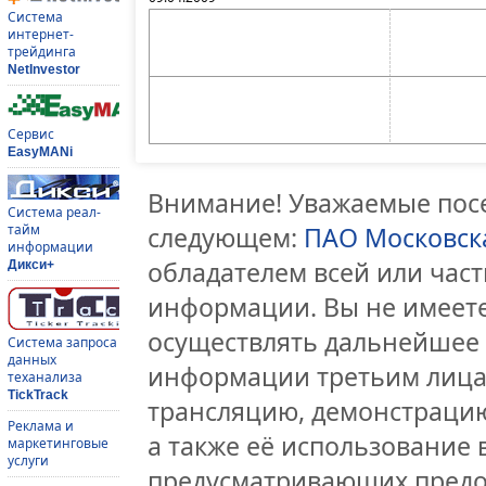
Система
интернет-
трейдинга
NetInvestor
Сервис
EasyMANi
Внимание! Уважаемые посе
Система реал-
тайм
следующем:
ПАО Московск
информации
обладателем всей или час
Дикси+
информации. Вы не имеете
осуществлять дальнейшее
Система запроса
данных
информации третьим лицам
теханализа
TickTrack
трансляцию, демонстрацию
Реклама и
а также её использование 
маркетинговые
услуги
предусматривающих предо