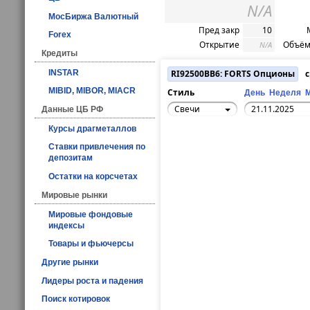
N/A
МосБиржа Валютный
Пред закр
10
Forex
Открытие
Объём
N/A
Кредиты
INSTAR
RI92500BB6: FORTS Опционы
с
MIBID, MIBOR, MIACR
Стиль
День
Неделя
Свечи
Данные ЦБ РФ
Курсы драгметаллов
Ставки привлечения по
депозитам
Остатки на корсчетах
Мировые рынки
Мировые фондовые
индексы
Товары и фьючерсы
Другие рынки
Лидеры роста и падения
Поиск котировок