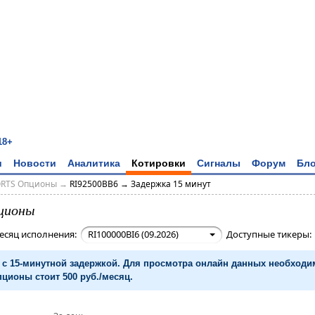
18+
и
Новости
Аналитика
Котировки
Сигналы
Форум
Бло
ORTS Опционы
→
RI92500BB6 → Задержка 15 минут
ционы
есяц исполнения:
RI100000BI6 (09.2026)
Доступные тикеры
с 15-минутной задержкой. Для просмотра онлайн данных необход
ционы стоит 500 руб./месяц.