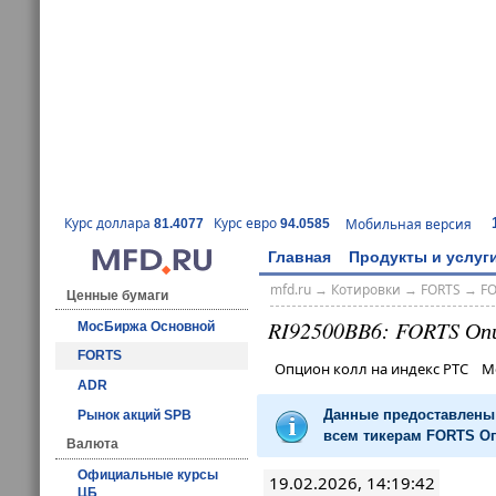
Курс доллара
Курс евро
Мобильная версия
81.4077
94.0585
Главная
Продукты и услуг
mfd.ru
→
Котировки
→
FORTS
→
F
Ценные бумаги
RI92500BB6: FORTS Оп
МосБиржа Основной
FORTS
Опцион колл на индекс РТС М
ADR
Данные предоставлены 
Рынок акций SPB
всем тикерам FORTS Оп
Валюта
Официальные курсы
19.02.2026, 14:19:42
ЦБ