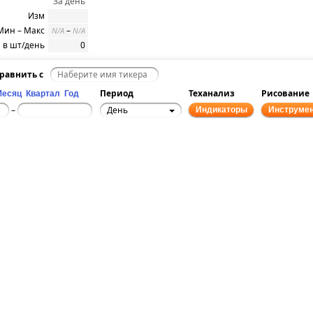
За день
Изм
Мин – Макс
–
N/A
N/A
 в шт/день
0
равнить с
Период
Теханализ
Рисование
Месяц
Квартал
Год
День
–
Индикаторы
Инструме