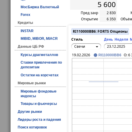
5 600
МосБиржа Валютный
Пред закр
2 830
Forex
Открытие
6 350
Объём
Кредиты
INSTAR
RI110000BB6: FORTS Опционы
MIBID, MIBOR, MIACR
Стиль
День
Неделя
Свечи
Данные ЦБ РФ
19.02.2026
O:
6 
Курсы драгметаллов
RI110000BB6
Ставки привлечения по
депозитам
Остатки на корсчетах
Мировые рынки
Мировые фондовые
индексы
Товары и фьючерсы
Другие рынки
Лидеры роста и падения
Поиск котировок