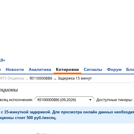
18+
и
Новости
Аналитика
Котировки
Сигналы
Форум
Бло
ORTS Опционы
→
RI110000BB6 → Задержка 15 минут
пционы
есяц исполнения:
RI100000BI6 (09.2026)
Доступные тикеры
с 15-минутной задержкой. Для просмотра онлайн данных необход
ционы стоит 500 руб./месяц.