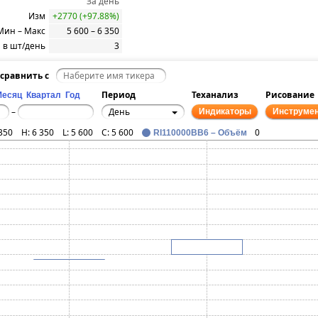
За день
Изм
+2770 (+97.88%)
Мин – Макс
5 600 – 6 350
 в шт/день
3
сравнить с
Период
Теханализ
Рисование
Месяц
Квартал
Год
День
–
Индикаторы
Инструме
350
H:
6 350
L:
5 600
C:
5 600
0
RI110000BB6 – Объём