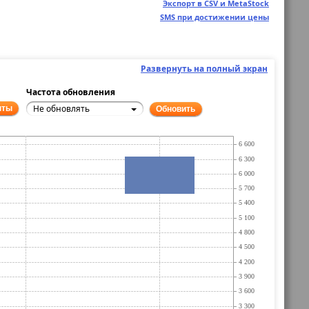
Экспорт в CSV и MetaStock
SMS при достижении цены
Развернуть на полный экран
Частота обновления
Не обновлять
нты
Обновить