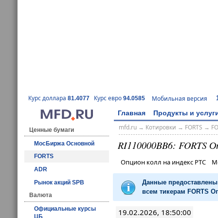
Курс доллара
Курс евро
Мобильная версия
81.4077
94.0585
Главная
Продукты и услуг
mfd.ru
→
Котировки
→
FORTS
→
F
Ценные бумаги
RI110000BB6: FORTS О
МосБиржа Основной
FORTS
Опцион колл на индекс РТС М
ADR
Данные предоставлены 
Рынок акций SPB
всем тикерам FORTS Оп
Валюта
Официальные курсы
19.02.2026, 18:50:00
ЦБ