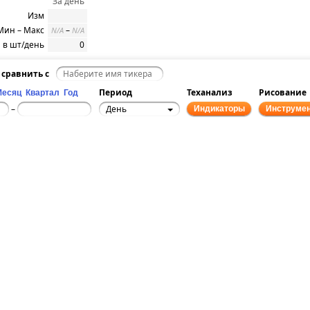
За день
Изм
Мин – Макс
–
N/A
N/A
 в шт/день
0
сравнить с
Период
Теханализ
Рисование
Месяц
Квартал
Год
День
–
Индикаторы
Инструме