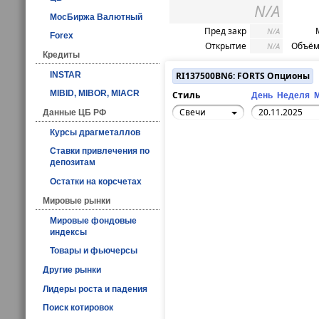
N/A
МосБиржа Валютный
Пред закр
N/A
Forex
Открытие
Объём
N/A
Кредиты
INSTAR
RI137500BN6: FORTS Опционы
MIBID, MIBOR, MIACR
Стиль
День
Неделя
Свечи
Данные ЦБ РФ
Курсы драгметаллов
Ставки привлечения по
депозитам
Остатки на корсчетах
Мировые рынки
Мировые фондовые
индексы
Товары и фьючерсы
Другие рынки
Лидеры роста и падения
Поиск котировок