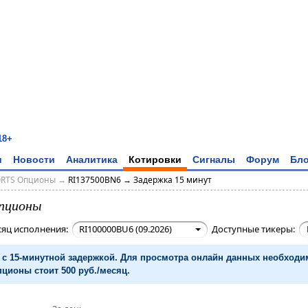
18+
и
Новости
Аналитика
Котировки
Сигналы
Форум
Бло
ORTS Опционы
→
RI137500BN6 → Задержка 15 минут
пционы
сяц исполнения:
RI100000BU6 (09.2026)
Доступные тикеры:
с 15-минутной задержкой. Для просмотра онлайн данных необход
ционы стоит 500 руб./месяц.