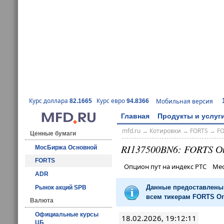
Курс доллара
Курс евро
Мобильная версия
82.1665
94.8366
Главная
Продукты и услуг
mfd.ru
→
Котировки
→
FORTS
→
F
Ценные бумаги
RI137500BN6: FORTS О
МосБиржа Основной
FORTS
Опцион пут на индекс РТС Ме
ADR
Данные предоставлены 
Рынок акций SPB
всем тикерам FORTS Оп
Валюта
Официальные курсы
18.02.2026, 19:12:11
ЦБ