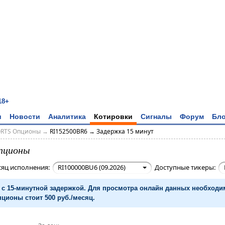
18+
и
Новости
Аналитика
Котировки
Сигналы
Форум
Бло
ORTS Опционы
→
RI152500BR6 → Задержка 15 минут
пционы
сяц исполнения:
RI100000BU6 (09.2026)
Доступные тикеры:
с 15-минутной задержкой. Для просмотра онлайн данных необход
ционы стоит 500 руб./месяц.