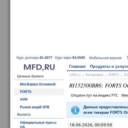
Курс доллара
Курс евро
Мобильная версия
81.4077
94.0585
Главная
Продукты и услуг
mfd.ru
→
Котировки
→
FORTS
→
F
Ценные бумаги
RI152500BR6: FORTS О
МосБиржа Основной
FORTS
Опцион пут на индекс РТС Ме
ADR
Данные предоставлены 
Рынок акций SPB
всем тикерам FORTS Оп
Валюта
Официальные курсы
18.06.2026, 00:09:50
ЦБ