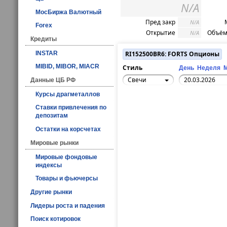
N/A
МосБиржа Валютный
Пред закр
N/A
Forex
Открытие
Объём
N/A
Кредиты
INSTAR
RI152500BR6: FORTS Опционы
MIBID, MIBOR, MIACR
Стиль
День
Неделя
Свечи
Данные ЦБ РФ
Курсы драгметаллов
Ставки привлечения по
депозитам
Остатки на корсчетах
Мировые рынки
Мировые фондовые
индексы
Товары и фьючерсы
Другие рынки
Лидеры роста и падения
Поиск котировок