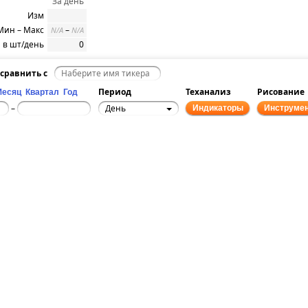
За день
Изм
Мин – Макс
–
N/A
N/A
 в шт/день
0
сравнить с
Период
Теханализ
Рисование
Месяц
Квартал
Год
День
–
Индикаторы
Инструме