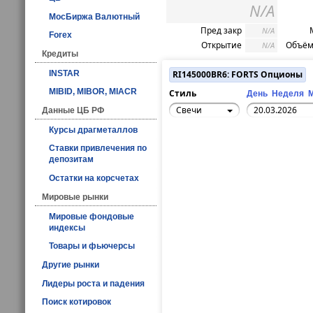
N/A
МосБиржа Валютный
Пред закр
N/A
Forex
Открытие
Объём
N/A
Кредиты
INSTAR
RI145000BR6: FORTS Опционы
MIBID, MIBOR, MIACR
Стиль
День
Неделя
Свечи
Данные ЦБ РФ
Курсы драгметаллов
Ставки привлечения по
депозитам
Остатки на корсчетах
Мировые рынки
Мировые фондовые
индексы
Товары и фьючерсы
Другие рынки
Лидеры роста и падения
Поиск котировок