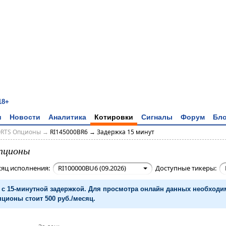
18+
и
Новости
Аналитика
Котировки
Сигналы
Форум
Бло
ORTS Опционы
→
RI145000BR6 → Задержка 15 минут
пционы
сяц исполнения:
RI100000BU6 (09.2026)
Доступные тикеры:
с 15-минутной задержкой. Для просмотра онлайн данных необход
ционы стоит 500 руб./месяц.