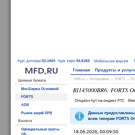
Курс доллара
Курс евро
Мобильная версия
82.1665
94.8366
Главная
Продукты и услуг
mfd.ru
→
Котировки
→
FORTS
→
F
Ценные бумаги
RI145000BR6: FORTS О
МосБиржа Основной
FORTS
Опцион пут на индекс РТС Ме
ADR
Данные предоставлены 
Рынок акций SPB
всем тикерам FORTS Оп
Валюта
Официальные курсы
18.06.2026, 00:09:50
ЦБ