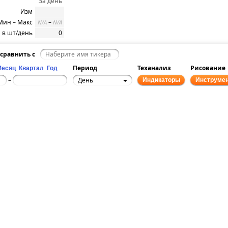
За день
Изм
Мин – Макс
–
N/A
N/A
 в шт/день
0
сравнить с
Период
Теханализ
Рисование
Месяц
Квартал
Год
День
–
Индикаторы
Инструме