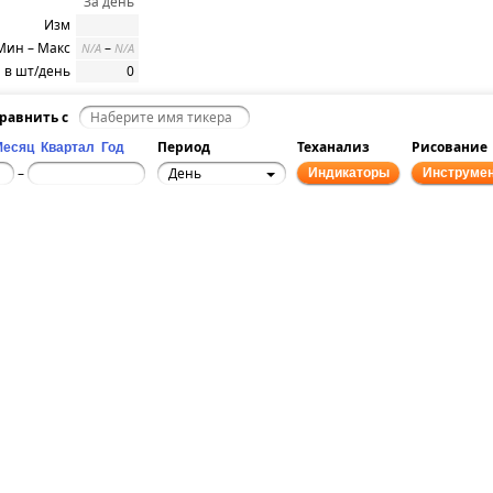
За день
Изм
Мин – Макс
–
N/A
N/A
 в шт/день
0
равнить с
Период
Теханализ
Рисование
Месяц
Квартал
Год
День
–
Индикаторы
Инструме