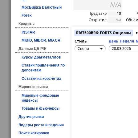
N/A
МосБиржа Валютный
Пред закр
10
Forex
Открытие
Объём
N/A
Кредиты
INSTAR
RI67500BR6: FORTS Опционы
с
MIBID, MIBOR, MIACR
Стиль
День
Неделя
Свечи
Данные ЦБ РФ
Курсы драгметаллов
Ставки привлечения по
депозитам
Остатки на корсчетах
Мировые рынки
Мировые фондовые
индексы
Товары и фьючерсы
Другие рынки
Лидеры роста и падения
Поиск котировок