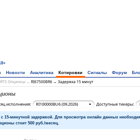
18+
и
Новости
Аналитика
Котировки
Сигналы
Форум
Бло
ORTS Опционы
→
RI67500BR6 → Задержка 15 минут
ционы
сяц исполнения:
RI100000BU6 (09.2026)
Доступные тикеры:
с 15-минутной задержкой. Для просмотра онлайн данных необход
ционы стоит 500 руб./месяц.