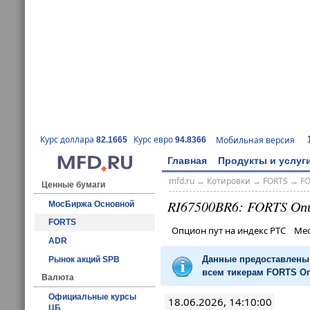
Курс доллара
Курс евро
Мобильная версия
82.1665
94.8366
Главная
Продукты и услуг
mfd.ru
→
Котировки
→
FORTS
→
F
Ценные бумаги
RI67500BR6: FORTS Оп
МосБиржа Основной
FORTS
Опцион пут на индекс РТС Ме
ADR
Данные предоставлены 
Рынок акций SPB
всем тикерам FORTS Оп
Валюта
Официальные курсы
18.06.2026, 14:10:00
ЦБ