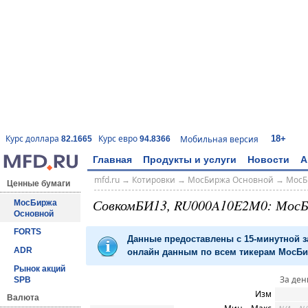
18+
Курс доллара
Курс евро
Мобильная версия
82.1665
94.8366
Главная
Продукты и услуги
Новости
А
mfd.ru
→
Котировки
→
МосБиржа Основной
→
МосБ
Ценные бумаги
СовкомБИ13, RU000A10E2M0: МосБ
МосБиржа
Основной
FORTS
Данные предоставлены с 15-минутной 
ADR
онлайн данным по всем тикерам МосБир
Рынок акций
За ден
SPB
Изм
Валюта