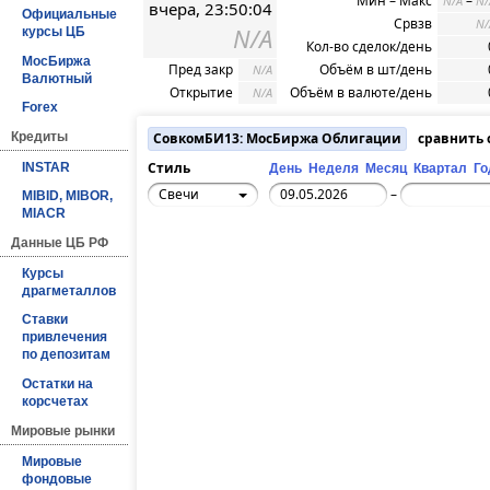
Мин – Макс
–
N/A
N/
вчера, 23:50:04
Официальные
Срвзв
N/
N/A
курсы ЦБ
Кол-во сделок/день
МосБиржа
Пред закр
Объём в шт/день
N/A
Валютный
Открытие
Объём в валюте/день
N/A
Forex
Кредиты
СовкомБИ13: МосБиржа Облигации
сравнить
Стиль
INSTAR
День
Неделя
Месяц
Квартал
Го
Свечи
–
MIBID, MIBOR,
MIACR
Данные ЦБ РФ
Курсы
драгметаллов
Ставки
привлечения
по депозитам
Остатки на
корсчетах
Мировые рынки
Мировые
фондовые