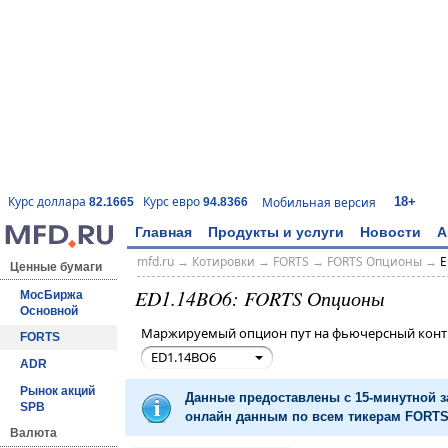
18+
Курс доллара
Курс евро
Мобильная версия
82.1665
94.8366
Главная
Продукты и услуги
Новости
А
mfd.ru
→
Котировки
→
FORTS
→
FORTS Опционы
→
E
Ценные бумаги
ED1.14BO6: FORTS Опционы
МосБиржа
Основной
Маржируемый опцион пут на фьючерсный контр
FORTS
ED1.14BO6
ADR
Рынок акций
Данные предоставлены с 15-минутной 
SPB
онлайн данным по всем тикерам FORTS 
Валюта