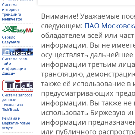
Система
интернет-
Внимание! Уважаемые посе
трейдинга
NetInvestor
следующем:
ПАО Московск
обладателем всей или час
Сервис
EasyMANi
информации. Вы не имеете
осуществлять дальнейшее
Система реал-
информации третьим лицам
тайм
информации
трансляцию, демонстрацию
Дикси+
также её использование в 
предусматривающих предо
Система запроса
данных
информации. Вы также не 
теханализа
TickTrack
использовать Биржевую и
Реклама и
информации предназначен
маркетинговые
услуги
или публичного распростра