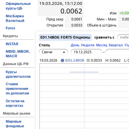
19.03.2026, 15:12:00
Официальные
0.0062
курсы ЦБ
Изм
+0.00
МосБиржа
Пред закр
0.0061
Мин – Макс
0.00
Валютный
Открытие
0.0033
Объём в шт/день
Forex
Кредиты
ED1.14BO6: FORTS Опционы
сравнить с
INSTAR
Стиль
День
Неделя
Месяц
Квартал
Го
Свечи
MIBID, MIBOR,
–
MIACR
19.03.2026
O:
0.0033
H:
0.0062
L:
ED1.14BO6
Данные ЦБ РФ
Курсы
драгметаллов
Ставки
привлечения
по депозитам
Остатки на
корсчетах
Мировые рынки
Мировые
фондовые