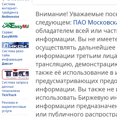
Система
интернет-
Внимание! Уважаемые посе
трейдинга
NetInvestor
следующем:
ПАО Московск
обладателем всей или час
Сервис
EasyMANi
информации. Вы не имеете
осуществлять дальнейшее
Система реал-
информации третьим лицам
тайм
информации
трансляцию, демонстрацию
Дикси+
также её использование в 
предусматривающих предо
Система запроса
данных
информации. Вы также не 
теханализа
TickTrack
использовать Биржевую и
Реклама и
информации предназначен
маркетинговые
услуги
или публичного распростра