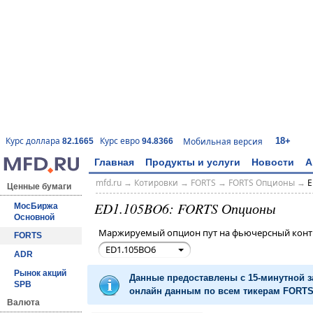
18+
Курс доллара
Курс евро
Мобильная версия
82.1665
94.8366
Главная
Продукты и услуги
Новости
А
mfd.ru
→
Котировки
→
FORTS
→
FORTS Опционы
→
E
Ценные бумаги
ED1.105BO6: FORTS Опционы
МосБиржа
Основной
Маржируемый опцион пут на фьючерсный контр
FORTS
ED1.105BO6
ADR
Рынок акций
Данные предоставлены с 15-минутной 
SPB
онлайн данным по всем тикерам FORTS 
Валюта