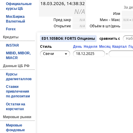
18.03.2026, 14:38:32
Официальные
За д
курсы ЦБ
N/A
Изм
МосБиржа
Пред закр
Мин – Макс
–
N/A
N/A
Валютный
Открытие
Объём в шт/день
N/A
Forex
Кредиты
ED1.105BO6: FORTS Опционы
сравнить с
INSTAR
Стиль
День
Неделя
Месяц
Квартал
Го
Свечи
MIBID, MIBOR,
–
MIACR
Данные ЦБ РФ
Курсы
драгметаллов
Ставки
привлечения
по депозитам
Остатки на
корсчетах
Мировые рынки
Мировые
фондовые